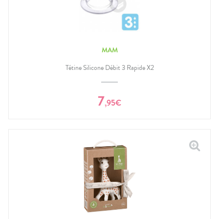
MAM
Tétine Silicone Débit 3 Rapide X2
7
,
95
€