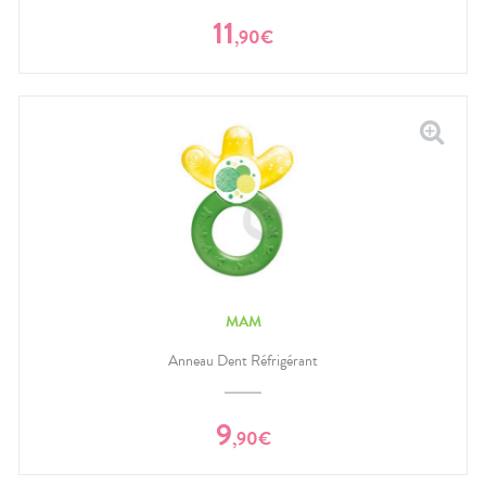
11
,
90
€
MAM
Anneau Dent Réfrigérant
9
,
90
€