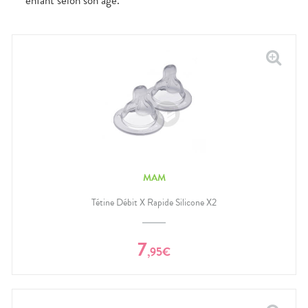
enfant selon son âge.
MAM
Tétine Débit X Rapide Silicone X2
7
,
95
€