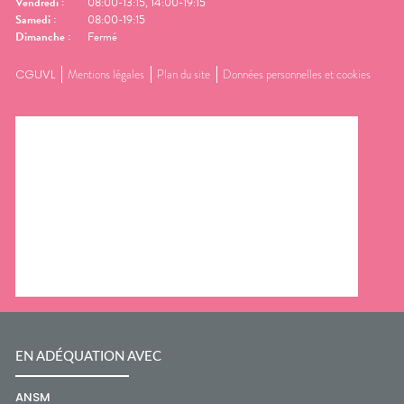
Vendredi
:
08:00-13:15, 14:00-19:15
Samedi
:
08:00-19:15
Dimanche
:
Fermé
CGUVL
Mentions légales
Plan du site
Données personnelles et cookies
EN ADÉQUATION AVEC
ANSM