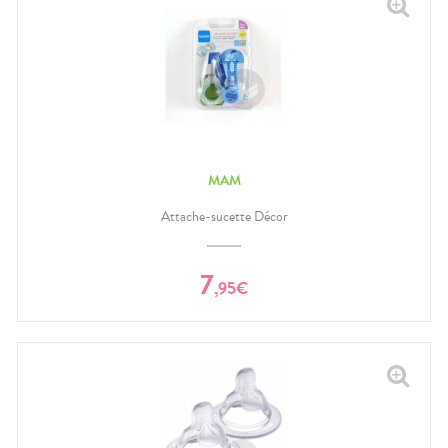
MAM
Attache-sucette Décor
7
,
95
€