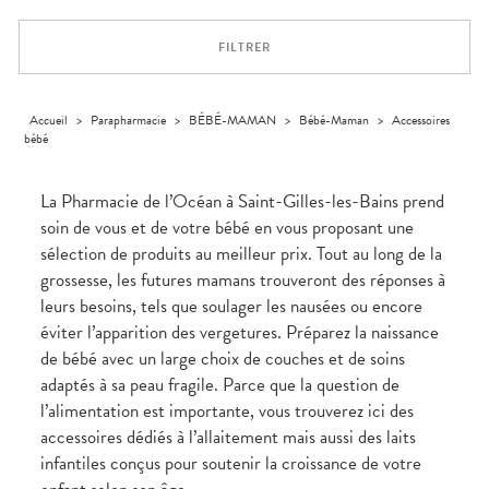
Trousse à
alimentaires
CHEVEUX
VOTRE
pharmacie
PHARMACIES
APPLICATION
Dispositifs
Cheveux
DE GARDE
DE SANTÉ
FILTRER
médicaux
Corps
Homme
Solaire
Accueil
>
Parapharmacie
>
BÉBÉ-MAMAN
>
Bébé-Maman
>
Accessoires
bébé
Visage
La Pharmacie de l’Océan à Saint-Gilles-les-Bains prend
soin de vous et de votre bébé en vous proposant une
sélection de produits au meilleur prix. Tout au long de la
grossesse, les futures mamans trouveront des réponses à
leurs besoins, tels que soulager les nausées ou encore
éviter l’apparition des vergetures. Préparez la naissance
de bébé avec un large choix de couches et de soins
adaptés à sa peau fragile. Parce que la question de
l’alimentation est importante, vous trouverez ici des
accessoires dédiés à l’allaitement mais aussi des laits
infantiles conçus pour soutenir la croissance de votre