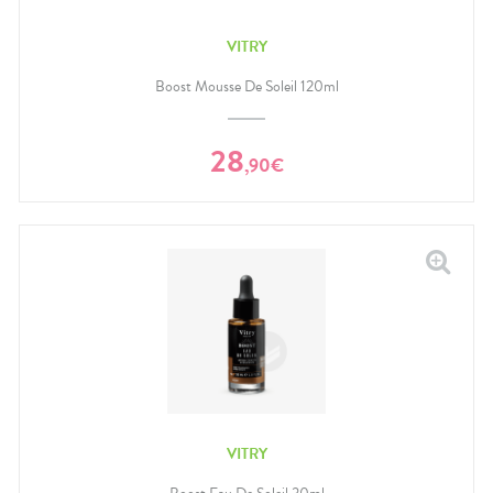
VITRY
Boost Mousse De Soleil 120ml
28
,
90
€
VITRY