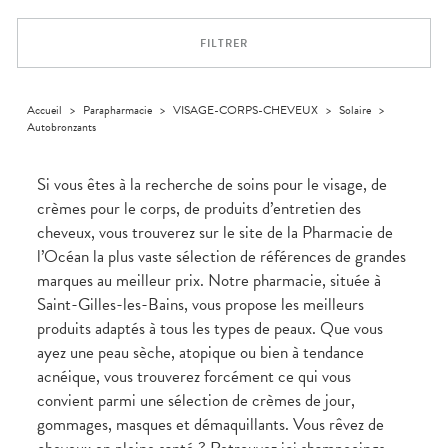
Trousse à
alimentaires
CHEVEUX
VOTRE
pharmacie
PHARMACIES
APPLICATION
Dispositifs
Cheveux
DE GARDE
DE SANTÉ
FILTRER
médicaux
Corps
Homme
Solaire
Accueil
>
Parapharmacie
>
VISAGE-CORPS-CHEVEUX
>
Solaire
>
Autobronzants
Visage
Si vous êtes à la recherche de soins pour le visage, de
crèmes pour le corps, de produits d’entretien des
cheveux, vous trouverez sur le site de la Pharmacie de
l’Océan la plus vaste sélection de références de grandes
marques au meilleur prix. Notre pharmacie, située à
Saint-Gilles-les-Bains, vous propose les meilleurs
produits adaptés à tous les types de peaux. Que vous
ayez une peau sèche, atopique ou bien à tendance
acnéique, vous trouverez forcément ce qui vous
convient parmi une sélection de crèmes de jour,
gommages, masques et démaquillants. Vous rêvez de