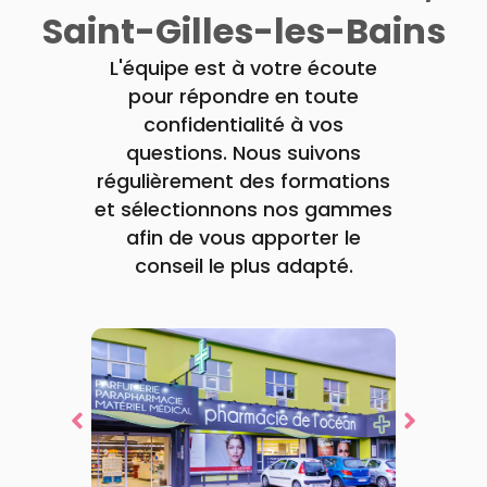
Trousse à
alimentaires
CHEVEUX
VOTRE
Saint-Gilles-les-Bains
pharmacie
PHARMACIES
APPLICATION
Dispositifs
Cheveux
DE GARDE
DE SANTÉ
médicaux
Corps
L'équipe est à votre écoute
Homme
pour répondre en toute
Solaire
confidentialité à vos
Visage
questions. Nous suivons
régulièrement des formations
et sélectionnons nos gammes
afin de vous apporter le
conseil le plus adapté.