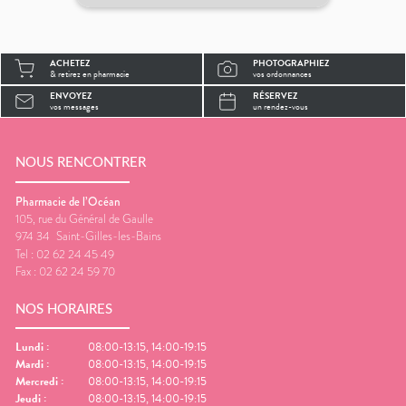
ACHETEZ
PHOTOGRAPHIEZ
& retirez en pharmacie
vos ordonnances
ENVOYEZ
RÉSERVEZ
vos messages
un rendez-vous
NOUS RENCONTRER
Pharmacie de l’Océan
105, rue du Général de Gaulle
974 34
Saint-Gilles-les-Bains
Tel :
02 62 24 45 49
Fax :
02 62 24 59 70
NOS HORAIRES
Lundi
:
08:00-13:15, 14:00-19:15
Mardi
:
08:00-13:15, 14:00-19:15
Mercredi
:
08:00-13:15, 14:00-19:15
Jeudi
:
08:00-13:15, 14:00-19:15