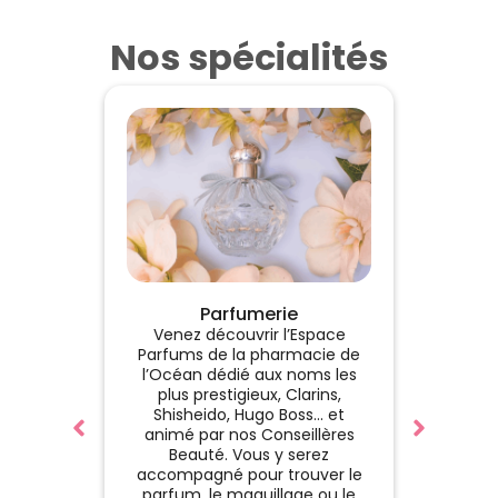
Nos spécialités
De
Parfumerie
La
Venez découvrir l’Espace
co
Parfums de la pharmacie de
l’Océan dédié aux noms les
dermato
plus prestigieux, Clarins,
la sa
Shisheido, Hugo Boss... et
peau
animé par nos Conseillères
pr
Beauté. Vous y serez
localem
accompagné pour trouver le
che
parfum, le maquillage ou le