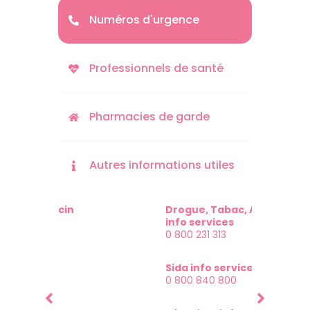
Numéros d'urgence
Professionnels de santé
Pharmacies de garde
Autres informations utiles
SOS Médecin
Drogue, Tabac, Alcool
Accue
3624
info services
115
0 800 231 313
Police
Alcoo
17
Sida info services
09 69
0 800 840 800
Pompiers
Aide 