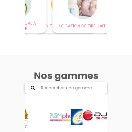
 DOSSIER
ABINET MÉDICAL À
BOÎTE À ORDONNANCES
LOCATION DE TIRE-LAIT
CYCL
EUTIQUE
PROXIMITÉ
Nos gammes