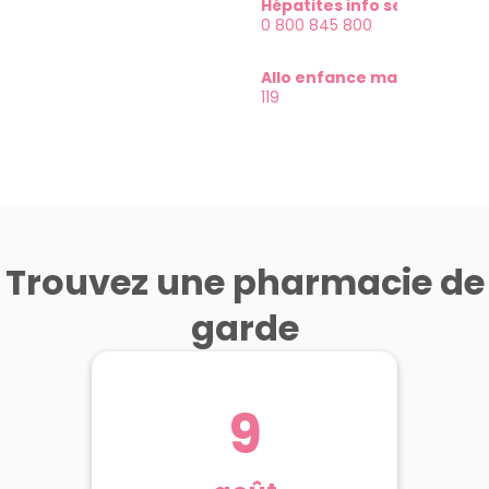
18
Hépatites info service
malad
0 800 845 800
01 42 
SAMU
15
Allo enfance maltraitée
119
Trouvez une pharmacie de
garde
9