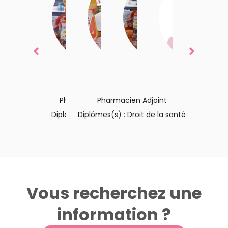
Isabelle
Bruno
Cyril
Virginie
Lolita
Mar
Ferrand
Guilbot
Ladoux
Préparatrice
Préparatrice
Co
Pharmacien Titulaire
Pharmacien Titulaire
Pharmacien Adjoint
Diplômes(s) : Orthopédie
Diplômes(s) : Droit de la santé
Vous recherchez une
information ?