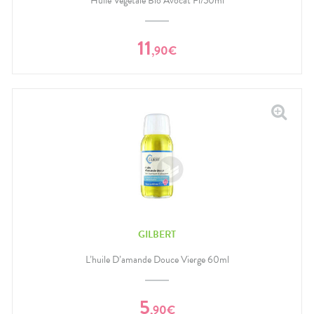
Huile Végétale Bio Avocat Fl/50ml
11
,
90
€
GILBERT
L’huile D’amande Douce Vierge 60ml
5
,
90
€