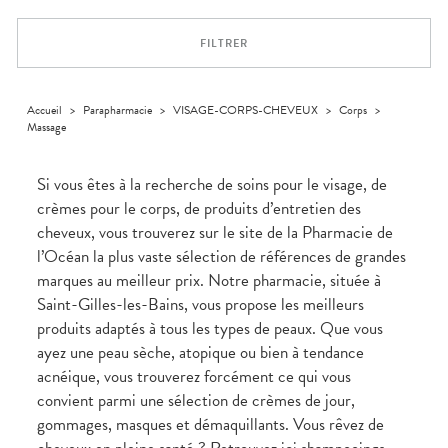
Trousse à
alimentaires
CHEVEUX
VOTRE
pharmacie
PHARMACIES
APPLICATION
Dispositifs
Cheveux
DE GARDE
DE SANTÉ
FILTRER
médicaux
Corps
Homme
Solaire
Accueil
>
Parapharmacie
>
VISAGE-CORPS-CHEVEUX
>
Corps
>
Massage
Visage
Si vous êtes à la recherche de soins pour le visage, de
crèmes pour le corps, de produits d’entretien des
cheveux, vous trouverez sur le site de la Pharmacie de
l’Océan la plus vaste sélection de références de grandes
marques au meilleur prix. Notre pharmacie, située à
Saint-Gilles-les-Bains, vous propose les meilleurs
produits adaptés à tous les types de peaux. Que vous
ayez une peau sèche, atopique ou bien à tendance
acnéique, vous trouverez forcément ce qui vous
convient parmi une sélection de crèmes de jour,
gommages, masques et démaquillants. Vous rêvez de