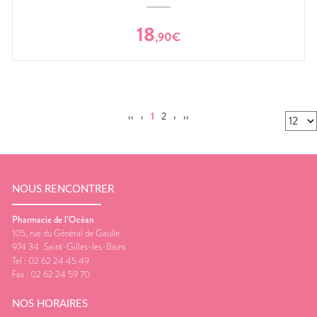
18
,
90
€
‹‹
‹
1
2
›
››
NOUS RENCONTRER
Pharmacie de l’Océan
105, rue du Général de Gaulle
974 34
Saint-Gilles-les-Bains
Tel :
02 62 24 45 49
Fax :
02 62 24 59 70
NOS HORAIRES