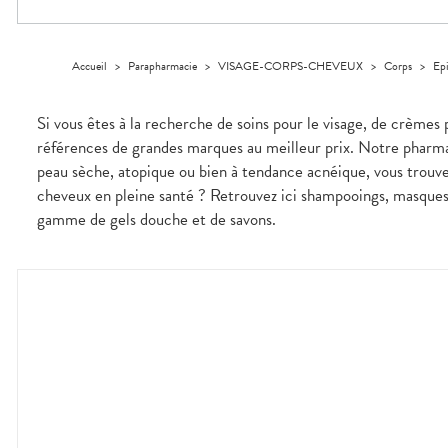
Trousse à
alimentaires
CHEVEUX
VOTRE
pharmacie
PHARMACIES
APPLICATION
Dispositifs
Cheveux
DE GARDE
DE SANTÉ
médicaux
Corps
Accueil
>
Parapharmacie
>
VISAGE-CORPS-CHEVEUX
>
Corps
>
Epi
Homme
Solaire
Si vous êtes à la recherche de soins pour le visage, de crèmes 
Visage
références de grandes marques au meilleur prix. Notre pharmac
peau sèche, atopique ou bien à tendance acnéique, vous trouv
cheveux en pleine santé ? Retrouvez ici shampooings, masques e
gamme de gels douche et de savons.