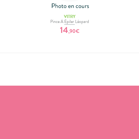
VITRY
Pince À Épiler Léopard
14
,
90
€