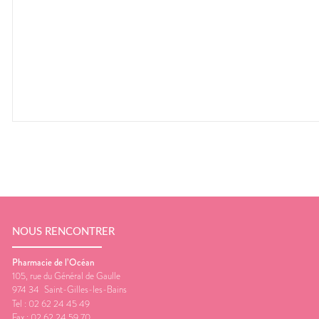
NOUS RENCONTRER
Pharmacie de l’Océan
105, rue du Général de Gaulle
974 34
Saint-Gilles-les-Bains
Tel :
02 62 24 45 49
Fax :
02 62 24 59 70