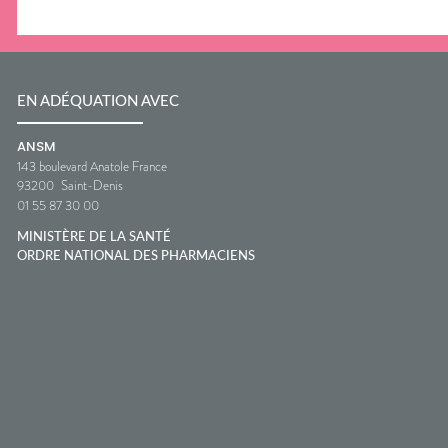
EN ADÉQUATION AVEC
ANSM
143 boulevard Anatole France
93200
Saint-Denis
01 55 87 30 00
MINISTÈRE DE LA SANTÉ
ORDRE NATIONAL DES PHARMACIENS