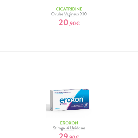
CICATRIDINE
Ovules Vaginaux X10
20
,
90
€
EROXON
Stimgel 4 Unidoses
29
,
90
€