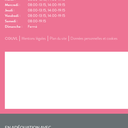
Mercredi
:
08:00-13:15, 14:00-19:15
Jeudi
:
08:00-13:15, 14:00-19:15
Vendredi
:
08:00-13:15, 14:00-19:15
Samedi
:
08:00-19:15
Dimanche
:
Fermé
CGUVL
Mentions légales
Plan du site
Données personnelles et cookies
EN ADÉQUATION AVEC