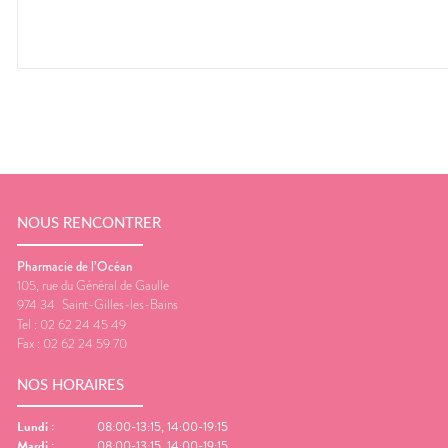
NOUS RENCONTRER
Pharmacie de l’Océan
105, rue du Général de Gaulle
974 34
Saint-Gilles-les-Bains
Tel :
02 62 24 45 49
Fax :
02 62 24 59 70
NOS HORAIRES
Lundi
:
08:00-13:15, 14:00-19:15
Mardi
:
08:00-13:15, 14:00-19:15