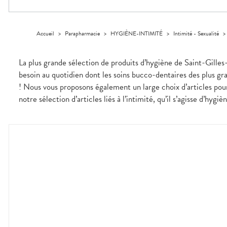
Trousse à
alimentaires
CHEVEUX
VOTRE
pharmacie
PHARMACIES
APPLICATION
Dispositifs
Cheveux
DE GARDE
DE SANTÉ
médicaux
Corps
Accueil
>
Parapharmacie
>
HYGIÈNE-INTIMITÉ
>
Intimité - Sexualité
Homme
Solaire
La plus grande sélection de produits d’hygiène de Saint-Gilles
Visage
besoin au quotidien dont les soins bucco-dentaires des plus gr
! Nous vous proposons également un large choix d’articles pour
notre sélection d’articles liés à l’intimité, qu’il s’agisse d’hygi