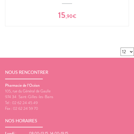
15
,
90
€
NOUS RENCONTRER
Pharmacie de l’Océan
105, rue du Général de Gaulle
974 34
Saint-Gilles-les-Bains
Tel :
02 62 24 45 49
Fax :
02 62 24 59 70
NOS HORAIRES
Lundi
:
08:00-13:15, 14:00-19:15