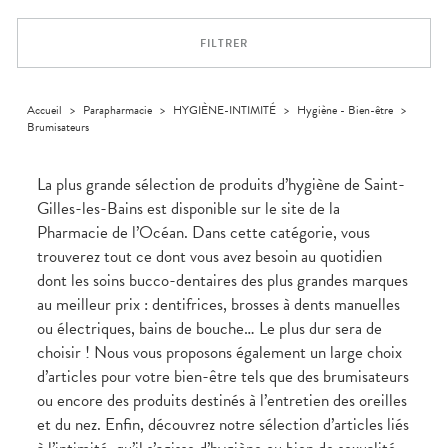
Trousse à
alimentaires
CHEVEUX
VOTRE
pharmacie
PHARMACIES
APPLICATION
Dispositifs
Cheveux
DE GARDE
DE SANTÉ
FILTRER
médicaux
Corps
Homme
Solaire
Accueil
>
Parapharmacie
>
HYGIÈNE-INTIMITÉ
>
Hygiène - Bien-être
>
Brumisateurs
Visage
La plus grande sélection de produits d’hygiène de Saint-
Gilles-les-Bains est disponible sur le site de la
Pharmacie de l’Océan. Dans cette catégorie, vous
trouverez tout ce dont vous avez besoin au quotidien
dont les soins bucco-dentaires des plus grandes marques
au meilleur prix : dentifrices, brosses à dents manuelles
ou électriques, bains de bouche… Le plus dur sera de
choisir ! Nous vous proposons également un large choix
d’articles pour votre bien-être tels que des brumisateurs
ou encore des produits destinés à l’entretien des oreilles
et du nez. Enfin, découvrez notre sélection d’articles liés