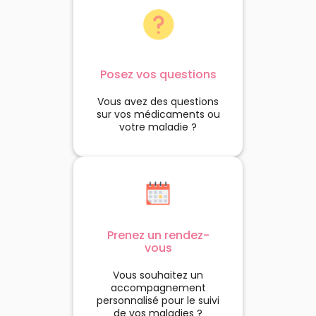
cune des 8 incisives ** Test
**Étude clinique, 100 sujets
e tolérance et d'efficacité
mois d'entretien après l'ar
alisé sous contrôle dentaire
d'un traitement topique co
r 52 sujets pendant 28 jours
l'acné (Peroxyde de benzo
Posez vos questions
Vous avez des questions
sur vos médicaments ou
votre maladie ?
Prenez un rendez-
vous
Vous souhaitez un
accompagnement
personnalisé pour le suivi
de vos maladies ?