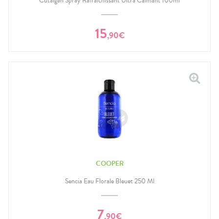
Cutalgan Spray Rafraîchissant Ultra Calmant 100ml
15
,
90
€
COOPER
Sencia Eau Florale Bleuet 250 Ml
7
,
90
€