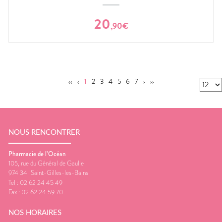
20
,
90
€
‹‹
‹
1
2
3
4
5
6
7
›
››
NOUS RENCONTRER
Pharmacie de l’Océan
105, rue du Général de Gaulle
974 34
Saint-Gilles-les-Bains
Tel :
02 62 24 45 49
Fax :
02 62 24 59 70
NOS HORAIRES