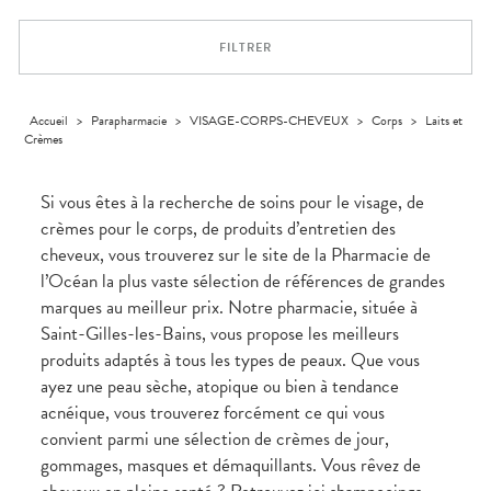
Trousse à
alimentaires
CHEVEUX
VOTRE
pharmacie
PHARMACIES
APPLICATION
Dispositifs
Cheveux
DE GARDE
DE SANTÉ
FILTRER
médicaux
Corps
Homme
Solaire
Accueil
>
Parapharmacie
>
VISAGE-CORPS-CHEVEUX
>
Corps
>
Laits et
Crèmes
Visage
Si vous êtes à la recherche de soins pour le visage, de
crèmes pour le corps, de produits d’entretien des
cheveux, vous trouverez sur le site de la Pharmacie de
l’Océan la plus vaste sélection de références de grandes
marques au meilleur prix. Notre pharmacie, située à
Saint-Gilles-les-Bains, vous propose les meilleurs
produits adaptés à tous les types de peaux. Que vous
ayez une peau sèche, atopique ou bien à tendance
acnéique, vous trouverez forcément ce qui vous
convient parmi une sélection de crèmes de jour,
gommages, masques et démaquillants. Vous rêvez de