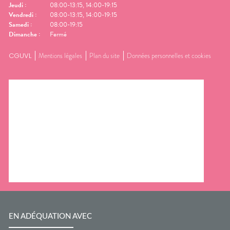
Jeudi
:
08:00-13:15, 14:00-19:15
Vendredi
:
08:00-13:15, 14:00-19:15
Samedi
:
08:00-19:15
Dimanche
:
Fermé
CGUVL
Mentions légales
Plan du site
Données personnelles et cookies
EN ADÉQUATION AVEC