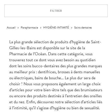
Trousse à
alimentaires
CHEVEUX
VOTRE
pharmacie
PHARMACIES
APPLICATION
Dispositifs
Cheveux
DE GARDE
DE SANTÉ
FILTRER
médicaux
Corps
Homme
Solaire
Accueil
>
Parapharmacie
>
HYGIÈNE-INTIMITÉ
>
Soins dentaires
Visage
La plus grande sélection de produits d’hygiène de Saint-
Gilles-les-Bains est disponible sur le site de la
Pharmacie de l’Océan. Dans cette catégorie, vous
trouverez tout ce dont vous avez besoin au quotidien
dont les soins bucco-dentaires des plus grandes marques
au meilleur prix : dentifrices, brosses à dents manuelles
ou électriques, bains de bouche… Le plus dur sera de
choisir ! Nous vous proposons également un large choix
d’articles pour votre bien-être tels que des brumisateurs
ou encore des produits destinés à l’entretien des oreilles
et du nez. Enfin, découvrez notre sélection d’articles liés
à l’intimité, qu’il s’agisse d’hygiène ou bien de sexualité.