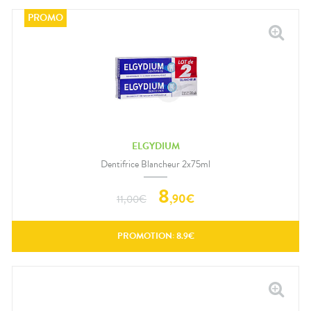
ELGYDIUM
Dentifrice Blancheur 2x75ml
8
,
90
€
11,00
€
PROMOTION:
8.9
€