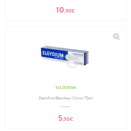
10
,
90
€
ELGYDIUM
Dentifrire Blancheur Citron 75ml
5
,
50
€