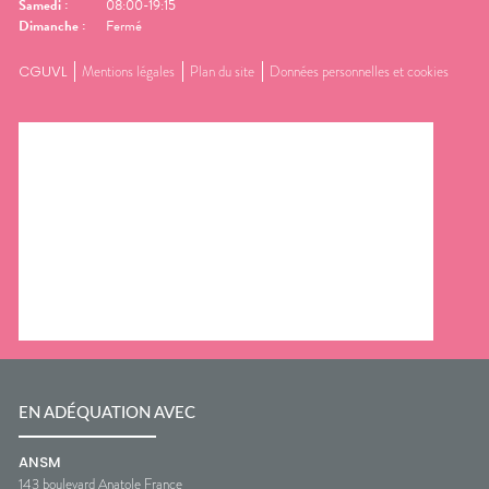
Samedi
:
08:00-19:15
Dimanche
:
Fermé
CGUVL
Mentions légales
Plan du site
Données personnelles et cookies
EN ADÉQUATION AVEC
ANSM
143 boulevard Anatole France