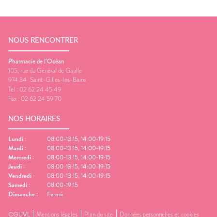
NOUS RENCONTRER
Pharmacie de l’Océan
105, rue du Général de Gaulle
974 34
Saint-Gilles-les-Bains
Tel :
02 62 24 45 49
Fax :
02 62 24 59 70
NOS HORAIRES
Lundi
:
08:00-13:15, 14:00-19:15
Mardi
:
08:00-13:15, 14:00-19:15
Mercredi
:
08:00-13:15, 14:00-19:15
Jeudi
:
08:00-13:15, 14:00-19:15
Vendredi
:
08:00-13:15, 14:00-19:15
Samedi
:
08:00-19:15
Dimanche
:
Fermé
CGUVL
Mentions légales
Plan du site
Données personnelles et cookies