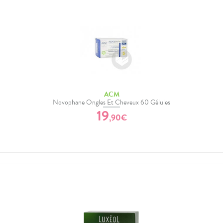
ACM
Novophane Ongles Et Cheveux 60 Gélules
19
,
90
€