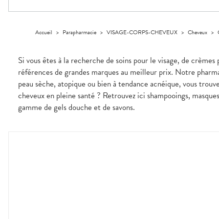
Trousse à
alimentaires
CHEVEUX
VOTRE
pharmacie
PHARMACIES
APPLICATION
Dispositifs
Cheveux
DE GARDE
DE SANTÉ
médicaux
Corps
Accueil
>
Parapharmacie
>
VISAGE-CORPS-CHEVEUX
>
Cheveux
>
Homme
Solaire
Si vous êtes à la recherche de soins pour le visage, de crèmes 
Visage
références de grandes marques au meilleur prix. Notre pharmac
peau sèche, atopique ou bien à tendance acnéique, vous trouv
cheveux en pleine santé ? Retrouvez ici shampooings, masques e
gamme de gels douche et de savons.