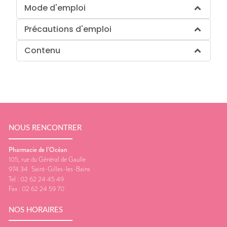
Mode d'emploi
Précautions d'emploi
Contenu
NOUS RENCONTRER
Pharmacie de l’Océan
105, rue du Général de Gaulle
974 34
Saint-Gilles-les-Bains
Tel :
02 62 24 45 49
Fax :
02 62 24 59 70
NOS HORAIRES