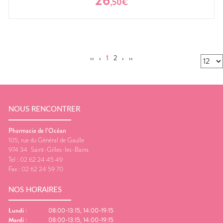
26
,
50
€
‹‹
‹
1
2
›
››
NOUS RENCONTRER
Pharmacie de l’Océan
105, rue du Général de Gaulle
974 34
Saint-Gilles-les-Bains
Tel :
02 62 24 45 49
Fax :
02 62 24 59 70
NOS HORAIRES
Lundi
:
08:00-13:15, 14:00-19:15
Mardi
:
08:00-13:15, 14:00-19:15