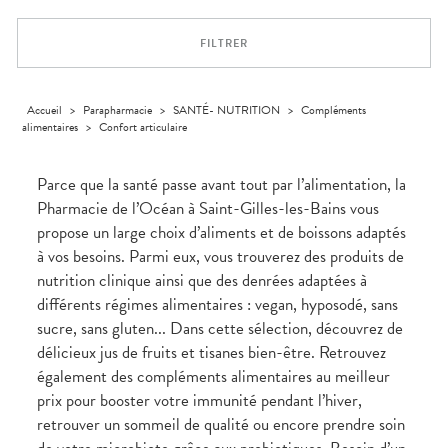
Trousse à
alimentaires
CHEVEUX
VOTRE
pharmacie
PHARMACIES
APPLICATION
Dispositifs
Cheveux
DE GARDE
DE SANTÉ
FILTRER
médicaux
Corps
Homme
Solaire
Accueil
>
Parapharmacie
>
SANTÉ- NUTRITION
>
Compléments
alimentaires
>
Confort articulaire
Visage
Parce que la santé passe avant tout par l’alimentation, la
Pharmacie de l’Océan à Saint-Gilles-les-Bains vous
propose un large choix d’aliments et de boissons adaptés
à vos besoins. Parmi eux, vous trouverez des produits de
nutrition clinique ainsi que des denrées adaptées à
différents régimes alimentaires : vegan, hyposodé, sans
sucre, sans gluten... Dans cette sélection, découvrez de
délicieux jus de fruits et tisanes bien-être. Retrouvez
également des compléments alimentaires au meilleur
prix pour booster votre immunité pendant l’hiver,
retrouver un sommeil de qualité ou encore prendre soin