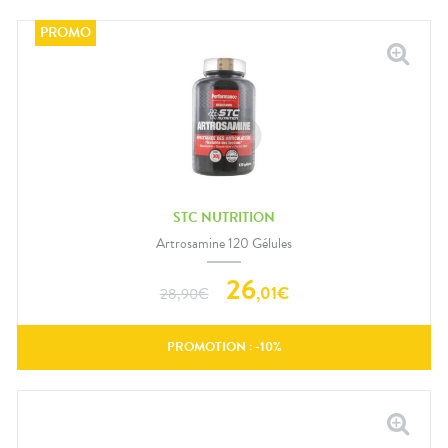
STC NUTRITION
Artrosamine 120 Gélules
26
,
01
€
28,90
€
PROMOTION : -
10
%