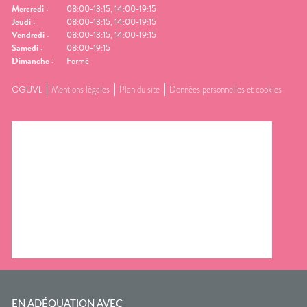
Mercredi
:
08:00-13:15, 14:00-19:15
Jeudi
:
08:00-13:15, 14:00-19:15
Vendredi
:
08:00-13:15, 14:00-19:15
Samedi
:
08:00-19:15
Dimanche
:
Fermé
CGUVL
Mentions légales
Plan du site
Données personnelles et cookies
EN ADÉQUATION AVEC