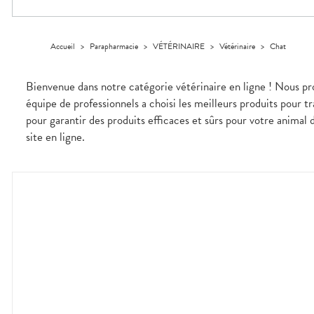
Trousse à
alimentaires
CHEVEUX
VOTRE
pharmacie
PHARMACIES
APPLICATION
Dispositifs
Cheveux
DE GARDE
DE SANTÉ
médicaux
Corps
Accueil
>
Parapharmacie
>
VÉTÉRINAIRE
>
Vétérinaire
>
Chat
Homme
Solaire
Bienvenue dans notre catégorie vétérinaire en ligne ! Nous p
Visage
équipe de professionnels a choisi les meilleurs produits pour t
pour garantir des produits efficaces et sûrs pour votre animal
site en ligne.