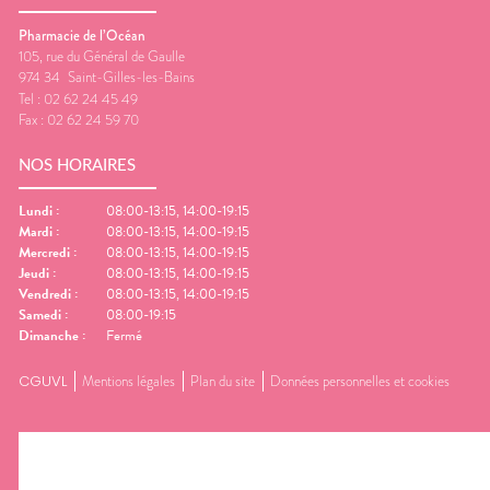
Pharmacie de l’Océan
105, rue du Général de Gaulle
974 34
Saint-Gilles-les-Bains
Tel :
02 62 24 45 49
Fax :
02 62 24 59 70
NOS HORAIRES
Lundi
:
08:00-13:15, 14:00-19:15
Mardi
:
08:00-13:15, 14:00-19:15
Mercredi
:
08:00-13:15, 14:00-19:15
Jeudi
:
08:00-13:15, 14:00-19:15
Vendredi
:
08:00-13:15, 14:00-19:15
Samedi
:
08:00-19:15
Dimanche
:
Fermé
CGUVL
Mentions légales
Plan du site
Données personnelles et cookies