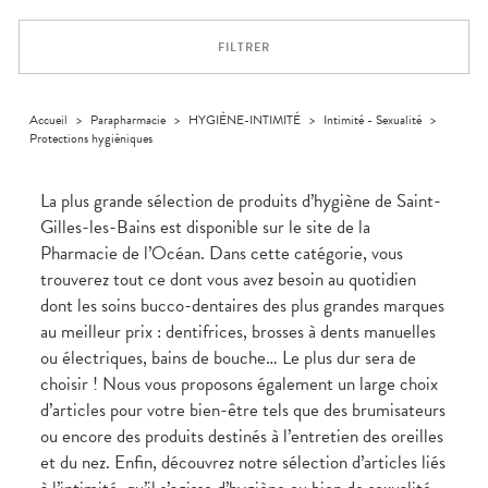
Trousse à
alimentaires
CHEVEUX
VOTRE
pharmacie
PHARMACIES
APPLICATION
Dispositifs
Cheveux
DE GARDE
DE SANTÉ
FILTRER
médicaux
Corps
Homme
Solaire
Accueil
>
Parapharmacie
>
HYGIÈNE-INTIMITÉ
>
Intimité - Sexualité
>
Protections hygièniques
Visage
La plus grande sélection de produits d’hygiène de Saint-
Gilles-les-Bains est disponible sur le site de la
Pharmacie de l’Océan. Dans cette catégorie, vous
trouverez tout ce dont vous avez besoin au quotidien
dont les soins bucco-dentaires des plus grandes marques
au meilleur prix : dentifrices, brosses à dents manuelles
ou électriques, bains de bouche… Le plus dur sera de
choisir ! Nous vous proposons également un large choix
d’articles pour votre bien-être tels que des brumisateurs
ou encore des produits destinés à l’entretien des oreilles
et du nez. Enfin, découvrez notre sélection d’articles liés