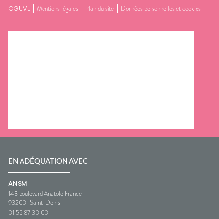
CGUVL
Mentions légales
Plan du site
Données personnelles et cookies
EN ADÉQUATION AVEC
ANSM
143 boulevard Anatole France
93200
Saint-Denis
01 55 87 30 00