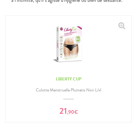
à l’intimité, qu’il s’agisse d’hygiène ou bien de sexualité.
LIBERTY CUP
Culotte Menstruelle Plumetis Noir L/xl
21
,
90
€