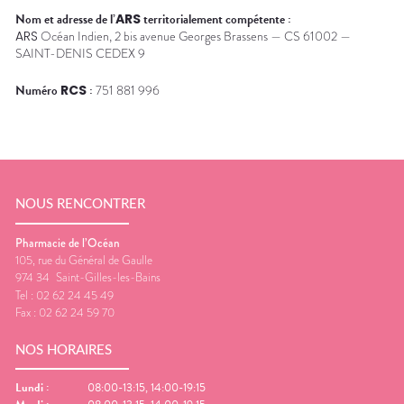
Nom et adresse de l’
ARS
territorialement compétente :
ARS
Océan Indien, 2 bis avenue Georges Brassens — CS 61002 —
SAINT-DENIS CEDEX 9
Numéro
RCS
:
751 881 996
NOUS RENCONTRER
Pharmacie de l’Océan
105, rue du Général de Gaulle
974 34
Saint-Gilles-les-Bains
Tel :
02 62 24 45 49
Fax :
02 62 24 59 70
NOS HORAIRES
Lundi
:
08:00-13:15, 14:00-19:15