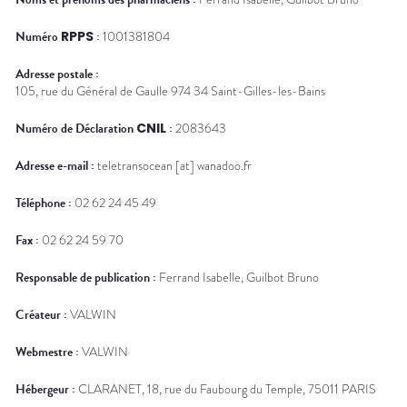
Trousse à
alimentaires
CHEVEUX
VOTRE
pharmacie
PHARMACIES
APPLICATION
Dispositifs
Cheveux
DE GARDE
DE SANTÉ
Numéro
RPPS
:
1001381804
médicaux
Corps
Adresse postale :
Homme
105, rue du Général de Gaulle 974 34 Saint-Gilles-les-Bains
Solaire
Visage
Numéro de Déclaration
CNIL
:
2083643
Adresse e-mail :
teletransocean [at] wanadoo.fr
Téléphone :
02 62 24 45 49
Fax :
02 62 24 59 70
Responsable de publication :
Ferrand Isabelle, Guilbot Bruno
Créateur :
VALWIN
Webmestre :
VALWIN
Hébergeur :
CLARANET
, 18, rue du Faubourg du Temple, 75011
PARIS