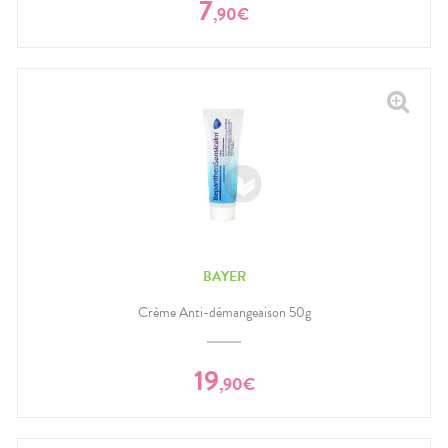
7
,
90
€
BAYER
Crème Anti-démangeaison 50g
19
,
90
€