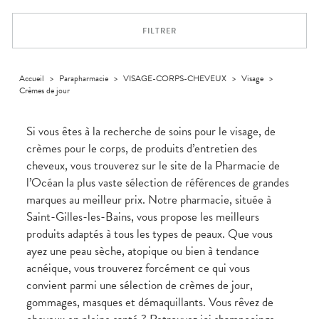
Trousse à
alimentaires
CHEVEUX
VOTRE
pharmacie
PHARMACIES
APPLICATION
Dispositifs
Cheveux
DE GARDE
DE SANTÉ
FILTRER
médicaux
Corps
Homme
Solaire
Accueil
>
Parapharmacie
>
VISAGE-CORPS-CHEVEUX
>
Visage
>
Crèmes de jour
Visage
Si vous êtes à la recherche de soins pour le visage, de
crèmes pour le corps, de produits d’entretien des
cheveux, vous trouverez sur le site de la Pharmacie de
l’Océan la plus vaste sélection de références de grandes
marques au meilleur prix. Notre pharmacie, située à
Saint-Gilles-les-Bains, vous propose les meilleurs
produits adaptés à tous les types de peaux. Que vous
ayez une peau sèche, atopique ou bien à tendance
acnéique, vous trouverez forcément ce qui vous
convient parmi une sélection de crèmes de jour,
gommages, masques et démaquillants. Vous rêvez de