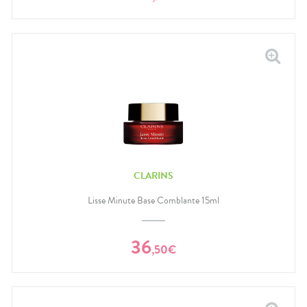
CLARINS
Lisse Minute Base Comblante 15ml
36
,
50
€