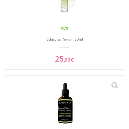
SVR
Sebiaclear Sérum 30ml
25
,
90
€