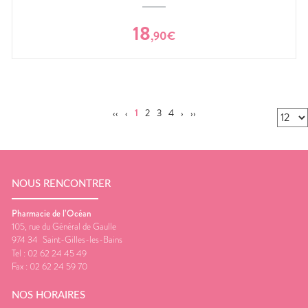
18
,
90
€
‹‹
‹
1
2
3
4
›
››
NOUS RENCONTRER
Pharmacie de l’Océan
105, rue du Général de Gaulle
974 34
Saint-Gilles-les-Bains
Tel :
02 62 24 45 49
Fax :
02 62 24 59 70
NOS HORAIRES