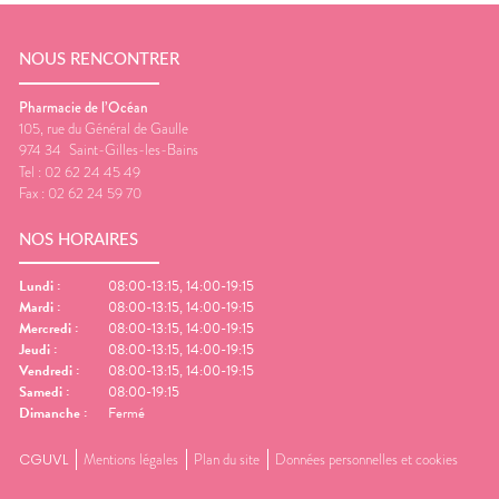
NOUS RENCONTRER
Pharmacie de l’Océan
105, rue du Général de Gaulle
974 34
Saint-Gilles-les-Bains
Tel :
02 62 24 45 49
Fax :
02 62 24 59 70
NOS HORAIRES
Lundi
:
08:00-13:15, 14:00-19:15
Mardi
:
08:00-13:15, 14:00-19:15
Mercredi
:
08:00-13:15, 14:00-19:15
Jeudi
:
08:00-13:15, 14:00-19:15
Vendredi
:
08:00-13:15, 14:00-19:15
Samedi
:
08:00-19:15
Dimanche
:
Fermé
CGUVL
Mentions légales
Plan du site
Données personnelles et cookies