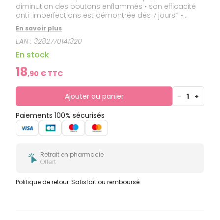
diminution des boutons enflammés • son efficacité
anti-imperfections est démontrée dès 7 jours* •
prescrite par les dermatologues, elle compense la
En savoir plus
sécheresse et la desquamation dues aux
EAN :
3282770141320
traitements médicamenteux** et apaise
immédiatement • hydratation 24h*** • ce soin non
En stock
gras et non collant, adapté aux adultes et
adolescents dès 12 ans, limite également l'apparition
18
,
90
€ TTC
des marque
Ajouter au panier
-
1
+
Paiements 100% sécurisés
Retrait en pharmacie
Offert
Politique de retour
Satisfait ou remboursé