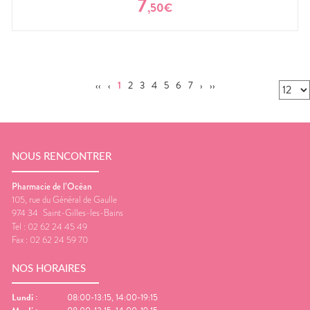
7
,
50
€
‹‹
‹
1
2
3
4
5
6
7
›
››
NOUS RENCONTRER
Pharmacie de l’Océan
105, rue du Général de Gaulle
974 34
Saint-Gilles-les-Bains
Tel :
02 62 24 45 49
Fax :
02 62 24 59 70
NOS HORAIRES
Lundi
:
08:00-13:15, 14:00-19:15