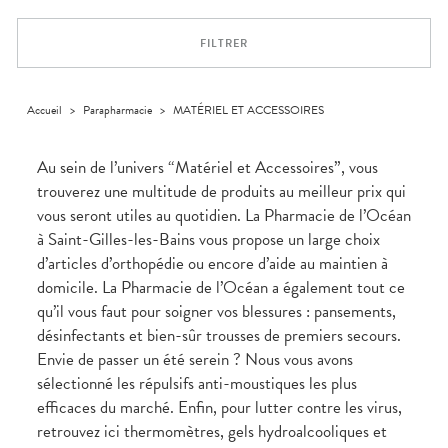
Trousse à
alimentaires
CHEVEUX
VOTRE
pharmacie
PHARMACIES
APPLICATION
Dispositifs
Cheveux
DE GARDE
DE SANTÉ
FILTRER
médicaux
Corps
Homme
Solaire
Accueil
>
Parapharmacie
>
MATÉRIEL ET ACCESSOIRES
Visage
Au sein de l’univers “Matériel et Accessoires”, vous
trouverez une multitude de produits au meilleur prix qui
vous seront utiles au quotidien. La Pharmacie de l’Océan
à Saint-Gilles-les-Bains vous propose un large choix
d’articles d’orthopédie ou encore d’aide au maintien à
domicile. La Pharmacie de l’Océan a également tout ce
qu’il vous faut pour soigner vos blessures : pansements,
désinfectants et bien-sûr trousses de premiers secours.
Envie de passer un été serein ? Nous vous avons
sélectionné les répulsifs anti-moustiques les plus
efficaces du marché. Enfin, pour lutter contre les virus,
retrouvez ici thermomètres, gels hydroalcooliques et