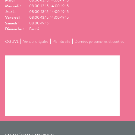
Mardi
:
08:00-13:15, 14:00-19:15
Mercredi
:
08:00-13:15, 14:00-19:15
Jeudi
:
08:00-13:15, 14:00-19:15
Vendredi
:
08:00-13:15, 14:00-19:15
Samedi
:
08:00-19:15
Dimanche
:
Fermé
CGUVL
Mentions légales
Plan du site
Données personnelles et cookies