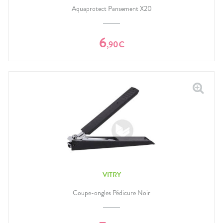
Aquaprotect Pansement X20
6
,
90
€
VITRY
Coupe-ongles Pédicure Noir