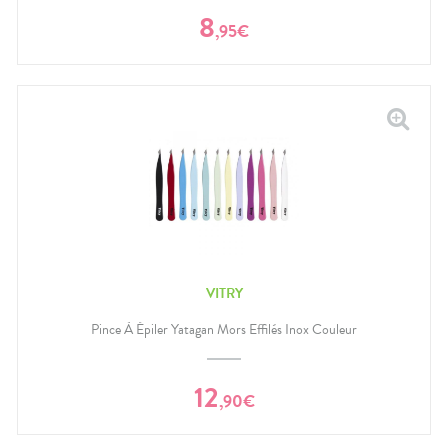
8
,
95
€
VITRY
Pince À Épiler Yatagan Mors Effilés Inox Couleur
12
,
90
€