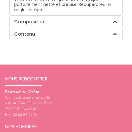
parfaitement nette et précise. Récupérateur à
ongles intégré.
Composition
Contenu
NOUS RENCONTRER
Pharmacie de l’Océan
105, rue du Général de Gaulle
974 34
Saint-Gilles-les-Bains
Tel :
02 62 24 45 49
Fax :
02 62 24 59 70
NOS HORAIRES