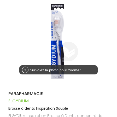
Trousse à
alimentaires
CHEVEUX
VOTRE
pharmacie
PHARMACIES
APPLICATION
Dispositifs
Cheveux
DE GARDE
DE SANTÉ
médicaux
Corps
Homme
Solaire
Visage
Survolez la photo pour zoomer
PARAPHARMACIE
ELGYDIUM
Brosse à dents Inspiration Souple
ELGYDIUM Inspiration Brosse à Dents, concentré de