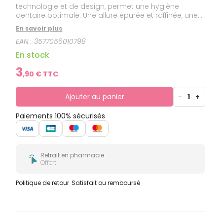
technologie et de design, permet une hygiène
dentaire optimale. Une allure épurée et raffinée, une
tête étroite et des brins finement arrondis de
En savoir plus
hauteurs différentes pour un brossage efficace. Son
EAN :
3577056010798
manche ergonomique injecté d’un filet de couleur
fait d’ELGYDIUM Inspiration un indispensable
En stock
hautement esthétique.
3
,
90
€ TTC
Ajouter au panier
-
1
+
Paiements 100% sécurisés
Retrait en pharmacie
Offert
Politique de retour
Satisfait ou remboursé