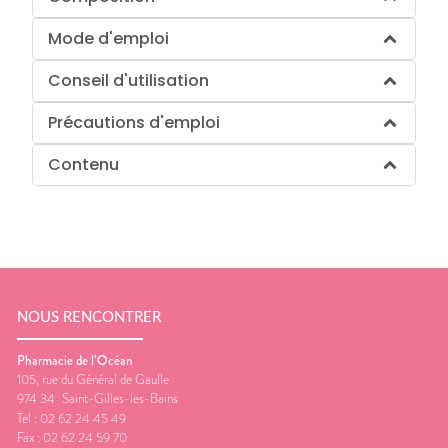
Mode d'emploi
Conseil d'utilisation
Précautions d'emploi
Contenu
NOUS RENCONTRER
Pharmacie de l’Océan
105, rue du Général de Gaulle
974 34
Saint-Gilles-les-Bains
Tel :
02 62 24 45 49
Fax :
02 62 24 59 70