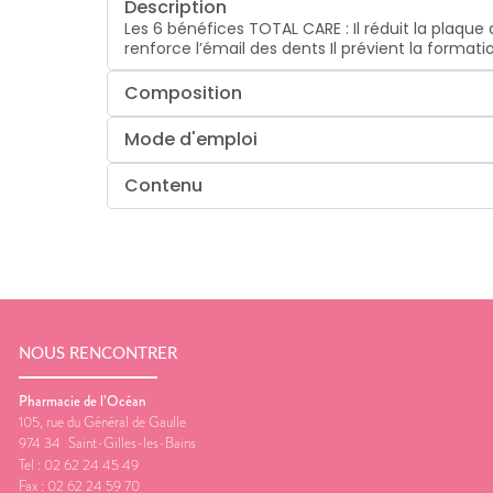
Description
Les 6 bénéfices TOTAL CARE : Il réduit la plaque 
renforce l’émail des dents Il prévient la format
Composition
Mode d'emploi
Contenu
NOUS RENCONTRER
Pharmacie de l’Océan
105, rue du Général de Gaulle
974 34
Saint-Gilles-les-Bains
Tel :
02 62 24 45 49
Fax :
02 62 24 59 70