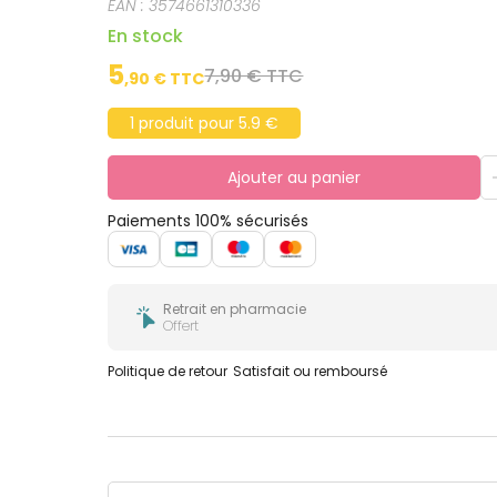
EAN :
3574661310336
En stock
5
7,90 € TTC
,
90
€ TTC
1 produit pour 5.9 €
Ajouter au panier
Paiements 100% sécurisés
Retrait en pharmacie
Offert
Politique de retour
Satisfait ou remboursé