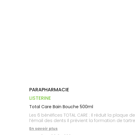
Trousse à
alimentaires
CHEVEUX
VOTRE
pharmacie
PHARMACIES
APPLICATION
Dispositifs
Cheveux
DE GARDE
DE SANTÉ
médicaux
Corps
Homme
Solaire
Visage
PARAPHARMACIE
LISTERINE
Total Care Bain Bouche 500ml
Les 6 bénéfices TOTAL CARE : Il réduit la plaque d
l’émail des dents Il prévient la formation de tar
En savoir plus