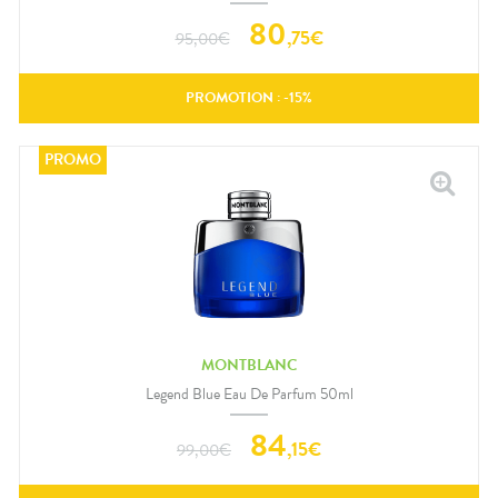
80
,
75
€
95,00
€
PROMOTION : -
15
%
MONTBLANC
Legend Blue Eau De Parfum 50ml
84
,
15
€
99,00
€