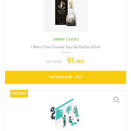
JIMMY CHOO
I Want Choo Forever Eau De Parfum 60ml
91
,
38
€
107,50
€
PROMOTION : -
15
%