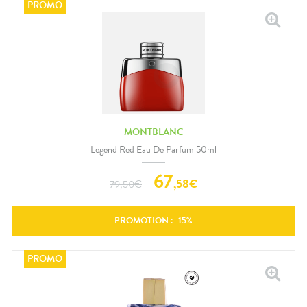
MONTBLANC
Legend Red Eau De Parfum 50ml
67
,
58
€
79,50
€
PROMOTION : -
15
%