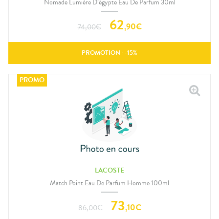
Nomade Lumière D’égypte Eau De Parfum 30ml
62
,
90
€
74,00
€
PROMOTION : -
15
%
LACOSTE
Match Point Eau De Parfum Homme 100ml
73
,
10
€
86,00
€