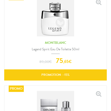
MONTBLANC
Legend Spirit Eau De Toilette 50ml
75
,
65
€
89,00
€
PROMOTION : -
15
%