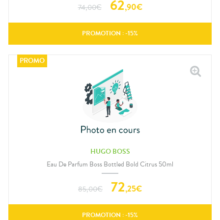
62
,
90
€
74,00
€
PROMOTION : -
15
%
HUGO BOSS
Eau De Parfum Boss Bottled Bold Citrus 50ml
72
,
25
€
85,00
€
PROMOTION : -
15
%