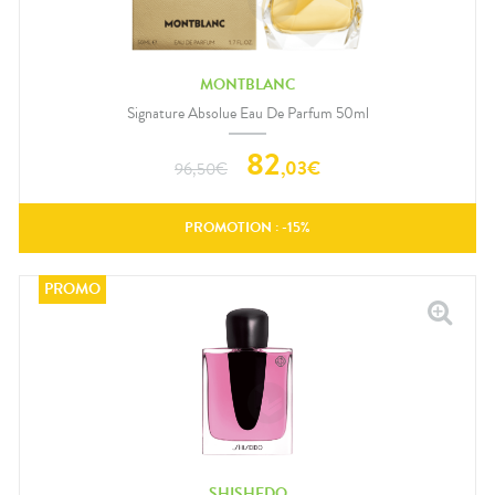
MONTBLANC
Signature Absolue Eau De Parfum 50ml
82
,
03
€
96,50
€
PROMOTION : -
15
%
SHISHEDO