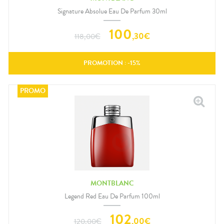
Signature Absolue Eau De Parfum 30ml
100
,
30
€
118,00
€
PROMOTION : -
15
%
MONTBLANC
Legend Red Eau De Parfum 100ml
102
,
00
€
120,00
€