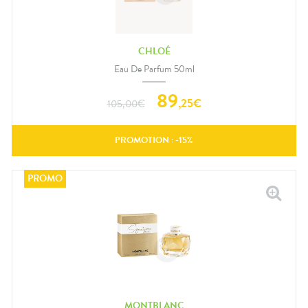
CHLOÉ
Eau De Parfum 50ml
89
,
25
€
105,00
€
PROMOTION : -
15
%
MONTBLANC