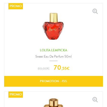
LOLITA LEMPICKA
Sweet Eau De Parfum 50ml
70
,
55
€
83,00
€
PROMOTION : -
15
%