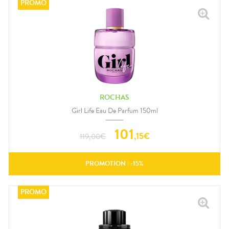
ROCHAS
Girl Life Eau De Parfum 150ml
101
,
15
€
119,00
€
PROMOTION : -
15
%