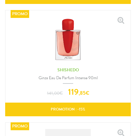
SHISHEDO
Ginza Eau De Parfum Intense 90ml
119
,
85
€
141,00
€
PROMOTION : -
15
%