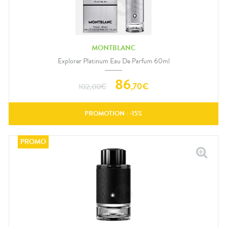
MONTBLANC
Explorer Platinum Eau De Parfum 60ml
86
,
70
€
102,00
€
PROMOTION : -
15
%