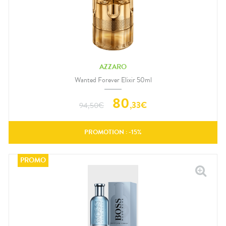
AZZARO
Wanted Forever Elixir 50ml
80
,
33
€
94,50
€
PROMOTION : -
15
%