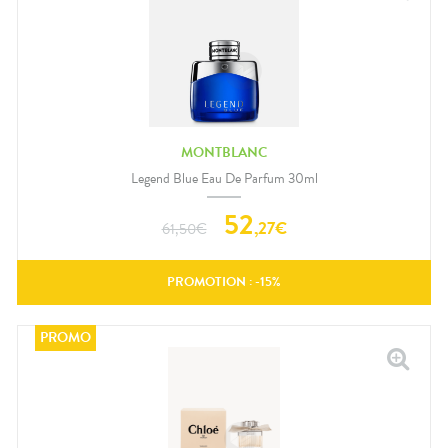
MONTBLANC
Legend Blue Eau De Parfum 30ml
52
,
27
€
61,50
€
PROMOTION : -
15
%