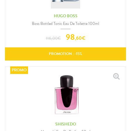
HUGO BOSS
Boss Bottled Tonic Eau De Toilette 100ml
98
,
60
€
116,00
€
PROMOTION : -
15
%
SHISHEDO