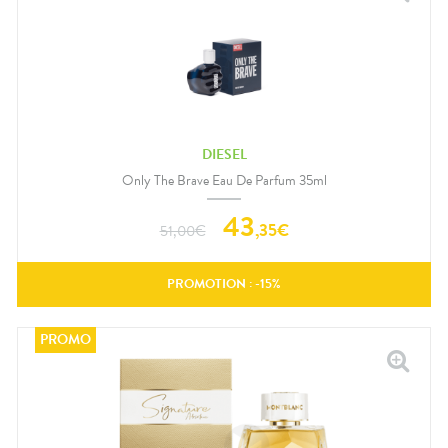
DIESEL
Only The Brave Eau De Parfum 35ml
43
,
35
€
51,00
€
PROMOTION : -
15
%