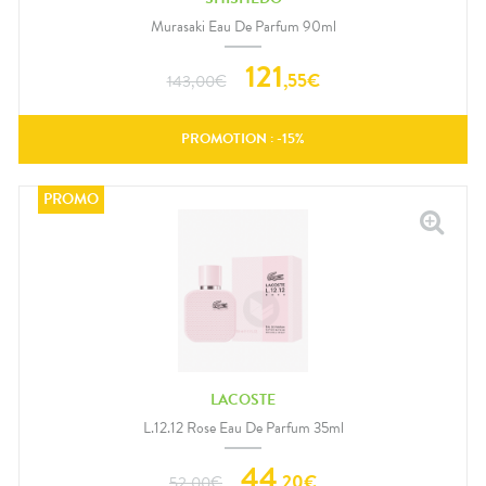
Murasaki Eau De Parfum 90ml
121
,
55
€
143,00
€
PROMOTION : -
15
%
LACOSTE
L.12.12 Rose Eau De Parfum 35ml
44
,
20
€
52,00
€