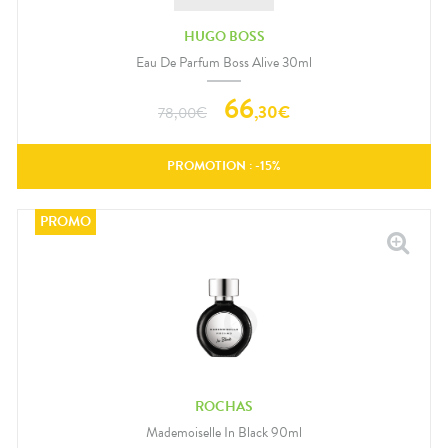
HUGO BOSS
Eau De Parfum Boss Alive 30ml
66
,
30
€
78,00
€
PROMOTION : -
15
%
ROCHAS
Mademoiselle In Black 90ml