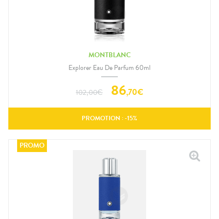
MONTBLANC
Explorer Eau De Parfum 60ml
86
,
70
€
102,00
€
PROMOTION : -
15
%