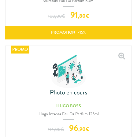
Murasaki Eau De Parfum 50ml
91
,
80
€
108,00
€
PROMOTION : -
15
%
HUGO BOSS
Hugo Intense Eau De Parfum 125ml
96
,
90
€
114,00
€