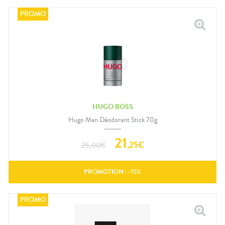
HUGO BOSS
Hugo Man Déodorant Stick 70g
21
,
25
€
25,00
€
PROMOTION : -
15
%