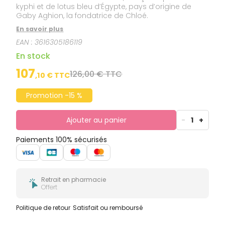
kyphi et de lotus bleu d’Égypte, pays d’origine de
Gaby Aghion, la fondatrice de Chloé.
En savoir plus
EAN :
3616305186119
En stock
107
126,00 € TTC
,
10
€ TTC
Promotion -15 %
Ajouter au panier
-
1
+
Paiements 100% sécurisés
Retrait en pharmacie
Offert
Politique de retour
Satisfait ou remboursé