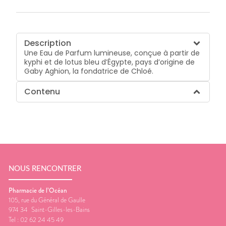
Description
Une Eau de Parfum lumineuse, conçue à partir de
kyphi et de lotus bleu d’Égypte, pays d’origine de
Gaby Aghion, la fondatrice de Chloé.
Contenu
NOUS RENCONTRER
Pharmacie de l’Océan
105, rue du Général de Gaulle
974 34
Saint-Gilles-les-Bains
Tel :
02 62 24 45 49