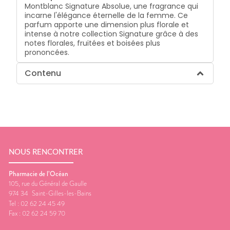
Montblanc Signature Absolue, une fragrance qui
incarne l'élégance éternelle de la femme. Ce
parfum apporte une dimension plus florale et
intense à notre collection Signature grâce à des
notes florales, fruitées et boisées plus
prononcées.
Contenu
NOUS RENCONTRER
Pharmacie de l’Océan
105, rue du Général de Gaulle
974 34
Saint-Gilles-les-Bains
Tel :
02 62 24 45 49
Fax :
02 62 24 59 70