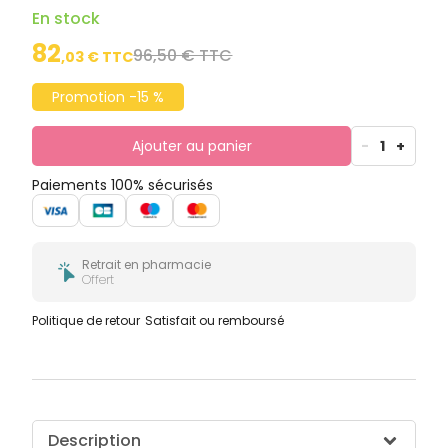
En stock
82
96,50 € TTC
,
03
€ TTC
Promotion -15 %
Ajouter au panier
-
1
+
Paiements 100% sécurisés
Retrait en pharmacie
Offert
Politique de retour
Satisfait ou remboursé
Description