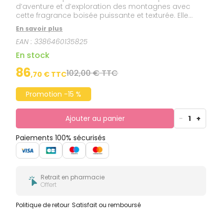
d’aventure et d’exploration des montagnes avec
cette fragrance boisée puissante et texturée. Elle
incarne la fraîcheur vivifiante de la feuille de violette,
En savoir plus
l’arôme de la sauge sclarée et la chaleur du bois de
EAN :
3386460135825
cèdre.
En stock
86
102,00 € TTC
,
70
€ TTC
Promotion -15 %
Ajouter au panier
-
1
+
Paiements 100% sécurisés
Retrait en pharmacie
Offert
Politique de retour
Satisfait ou remboursé