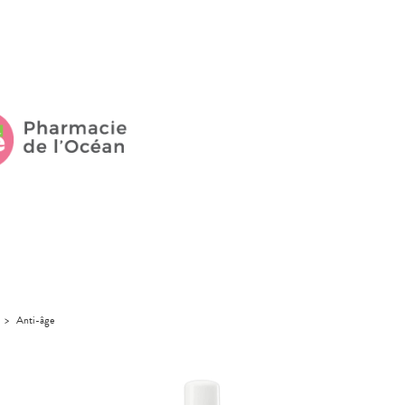
>
Anti-âge