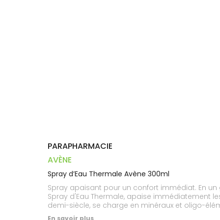
Trousse à
alimentaires
CHEVEUX
VOTRE
pharmacie
PHARMACIES
APPLICATION
Dispositifs
Cheveux
DE GARDE
DE SANTÉ
médicaux
Corps
Homme
Solaire
Visage
PARAPHARMACIE
AVÈNE
Spray d’Eau Thermale Avène 300ml
Spray apaisant pour un confort immédiat. En un g
Spray d'Eau Thermale, apaise immédiatement les p
demi-siècle, se charge en minéraux et oligo-élém
unique et exceptionnel, capable d'apaiser la peau
En savoir plus