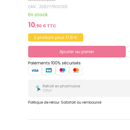
confort, pour un bien-être immédiat à chaque appl
EAN :
3282779003131
impuretés résiduelles. Appliqué avant les soins, il
tiraillements de la peau sont immédiatement apa
En stock
10
,
90
€ TTC
2 produits pour 17.8 €
Ajouter au panier
Paiements 100% sécurisés
Retrait en pharmacie
Offert
Politique de retour
Satisfait ou remboursé