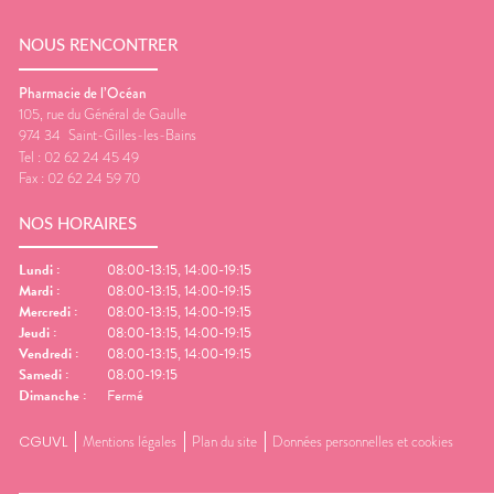
NOUS RENCONTRER
Pharmacie de l’Océan
105, rue du Général de Gaulle
974 34
Saint-Gilles-les-Bains
Tel :
02 62 24 45 49
Fax :
02 62 24 59 70
NOS HORAIRES
Lundi
:
08:00-13:15, 14:00-19:15
Mardi
:
08:00-13:15, 14:00-19:15
Mercredi
:
08:00-13:15, 14:00-19:15
Jeudi
:
08:00-13:15, 14:00-19:15
Vendredi
:
08:00-13:15, 14:00-19:15
Samedi
:
08:00-19:15
Dimanche
:
Fermé
CGUVL
Mentions légales
Plan du site
Données personnelles et cookies