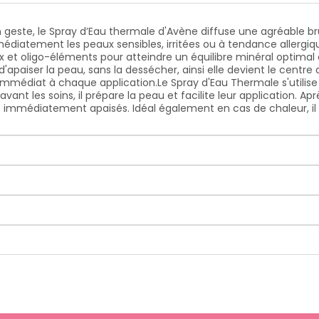
 geste, le Spray d’Eau thermale d'Avène diffuse une agréable b
édiatement les peaux sensibles, irritées ou à tendance allergiqu
 et oligo-éléments pour atteindre un équilibre minéral optimal e
paiser la peau, sans la dessécher, ainsi elle devient le centre de
 immédiat à chaque application.
Le Spray d'Eau Thermale s'utilise
ant les soins, il prépare la peau et facilite leur application. Aprè
 immédiatement apaisés. Idéal également en cas de chaleur, il 