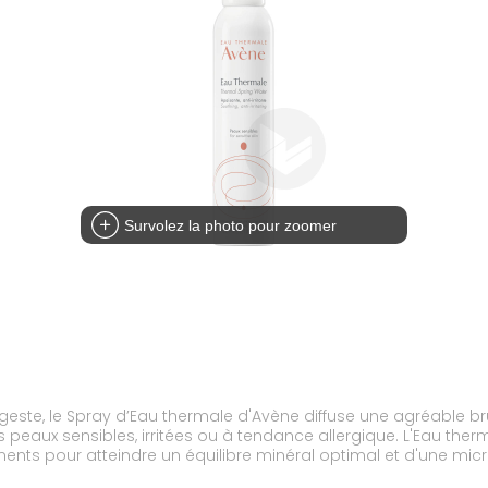
Survolez la photo pour zoomer
este, le Spray d’Eau thermale d'Avène diffuse une agréable br
eaux sensibles, irritées ou à tendance allergique. L'Eau therm
ents pour atteindre un équilibre minéral optimal et d'une micro
, sans la dessécher, ainsi elle devient le centre de la routine 