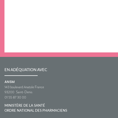
EN ADÉQUATION AVEC
ANSM
143 boulevard Anatole France
93200
Saint-Denis
01 55 87 30 00
MINISTÈRE DE LA SANTÉ
ORDRE NATIONAL DES PHARMACIENS