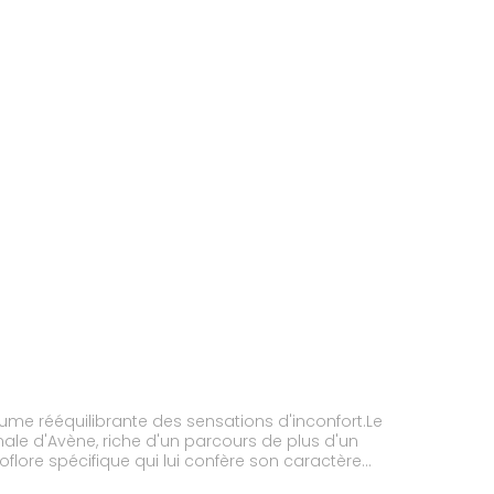
ume rééquilibrante des sensations d'inconfort.Le
ale d'Avène, riche d'un parcours de plus d'un
flore spécifique qui lui confère son caractère
de soins. Sa richesse en silice apporte douceur et