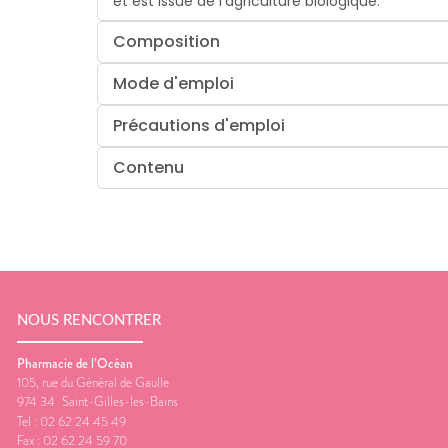
et est issue de l'agriculture biologique.
Composition
Mode d'emploi
Précautions d'emploi
Contenu
NOUS RENCONTRER
Pharmacie de l’Océan
105, rue du Général de Gaulle
974 34
Saint-Gilles-les-Bains
Tel :
02 62 24 45 49
Fax :
02 62 24 59 70