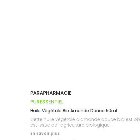
Trousse à
alimentaires
CHEVEUX
VOTRE
pharmacie
PHARMACIES
APPLICATION
Dispositifs
Cheveux
DE GARDE
DE SANTÉ
médicaux
Corps
Homme
Solaire
Visage
PARAPHARMACIE
PURESSENTIEL
Huile Végétale Bio Amande Douce 50ml
Cette huile végétale d'amande douce bio est obte
est issue de l'agriculture biologique.
En savoir plus