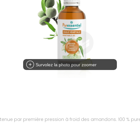
Survolez la photo pour zoomer
nue par première pression à froid des amandons. 100 % pure et 