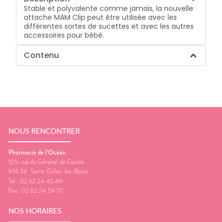
Stable et polyvalente comme jamais, la nouvelle
attache MAM Clip peut être utilisée avec les
différentes sortes de sucettes et avec les autres
accessoires pour bébé.
Contenu
NOUS RENCONTRER
Pharmacie de l’Océan
105, rue du Général de Gaulle
974 34
Saint-Gilles-les-Bains
Tel :
02 62 24 45 49
Fax :
02 62 24 59 70
NOS HORAIRES