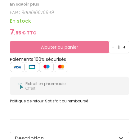
accessoires pour bébé.
En savoir plus
EAN :
9001616676949
En stock
7
,
95
€ TTC
Ajouter au panier
-
1
+
Paiements 100% sécurisés
Retrait en pharmacie
Offert
Politique de retour
Satisfait ou remboursé
Description