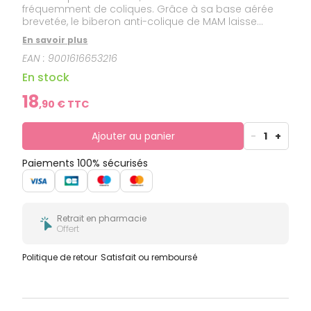
fréquemment de coliques. Grâce à sa base aérée
brevetée, le biberon anti-colique de MAM laisse
entrer l'air dans le biberon mais pas dans le ventre
En savoir plus
du bébé. Le débit moyen permet un flux régulier et un
EAN :
9001616653216
rythme naturel adaptés aux bébés de plus de 2
mois.
En stock
18
,
90
€ TTC
Ajouter au panier
-
1
+
Paiements 100% sécurisés
Retrait en pharmacie
Offert
Politique de retour
Satisfait ou remboursé