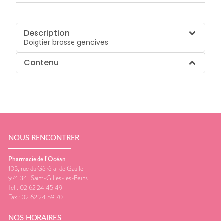
Description
Doigtier brosse gencives
Contenu
NOUS RENCONTRER
Pharmacie de l’Océan
105, rue du Général de Gaulle
974 34
Saint-Gilles-les-Bains
Tel :
02 62 24 45 49
Fax :
02 62 24 59 70
NOS HORAIRES