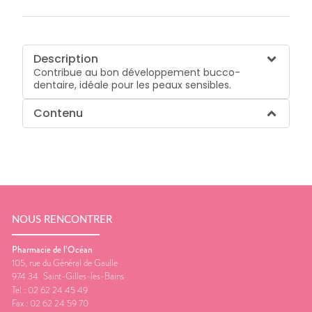
Description
Contribue au bon développement bucco-
dentaire, idéale pour les peaux sensibles.
Contenu
NOUS RENCONTRER
Pharmacie de l’Océan
105, rue du Général de Gaulle
974 34
Saint-Gilles-les-Bains
Tel :
02 62 24 45 49
Fax :
02 62 24 59 70