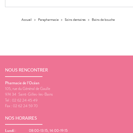
Trousse à
alimentaires
CHEVEUX
VOTRE
pharmacie
PHARMACIES
APPLICATION
Dispositifs
Cheveux
DE GARDE
DE SANTÉ
médicaux
Corps
Accueil
>
Parapharmacie
>
Soins dentaires
>
Bains de bouche
Homme
Solaire
Visage
NOUS RENCONTRER
Pharmacie de l’Océan
105, rue du Général de Gaulle
974 34
Saint-Gilles-les-Bains
Tel :
02 62 24 45 49
Fax :
02 62 24 59 70
NOS HORAIRES
Lundi
:
08:00-13:15, 14:00-19:15