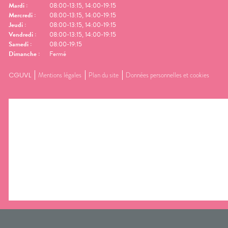
Mardi
:
08:00-13:15, 14:00-19:15
Mercredi
:
08:00-13:15, 14:00-19:15
Jeudi
:
08:00-13:15, 14:00-19:15
Vendredi
:
08:00-13:15, 14:00-19:15
Samedi
:
08:00-19:15
Dimanche
:
Fermé
CGUVL
Mentions légales
Plan du site
Données personnelles et cookies