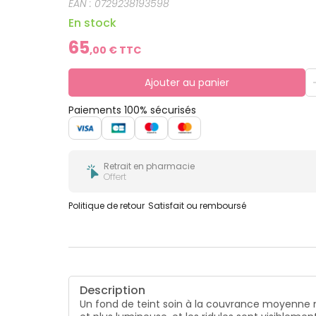
EAN :
0729238193598
En stock
65
,
00
€ TTC
Ajouter au panier
Paiements 100% sécurisés
Retrait en pharmacie
Offert
Politique de retour
Satisfait ou remboursé
Description
Un fond de teint soin à la couvrance moyenne 