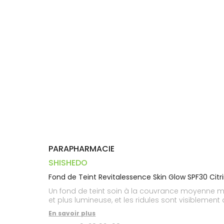
Trousse à
alimentaires
CHEVEUX
VOTRE
pharmacie
PHARMACIES
APPLICATION
Dispositifs
Cheveux
DE GARDE
DE SANTÉ
médicaux
Corps
Homme
Solaire
Visage
PARAPHARMACIE
SHISHEDO
Fond de Teint Revitalessence Skin Glow SPF30 Cit
Un fond de teint soin à la couvrance moyenne m
et plus lumineuse, et les ridules sont visiblement
En savoir plus