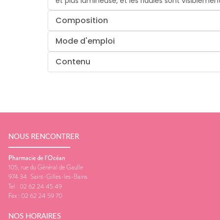
et plus lumineuse, et les ridules sont visibleme
Composition
Mode d'emploi
Contenu
NOUS RENCONTRER
Pharmacie de l’Océan
105, rue du Général de Gaulle
974 34
Saint-Gilles-les-Bains
Tel :
02 62 24 45 49
Fax :
02 62 24 59 70
NOS HORAIRES