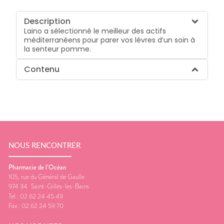
Description
Laino a sélectionné le meilleur des actifs
méditerranéens pour parer vos lèvres d’un soin à
la senteur pomme.
Contenu
NOUS RENCONTRER
Pharmacie de l’Océan
105, rue du Général de Gaulle
974 34
Saint-Gilles-les-Bains
Tel :
02 62 24 45 49
Fax :
02 62 24 59 70