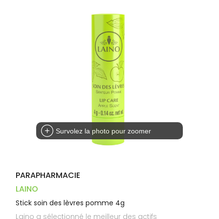
Trousse à
alimentaires
CHEVEUX
VOTRE
pharmacie
PHARMACIES
APPLICATION
Dispositifs
Cheveux
DE GARDE
DE SANTÉ
médicaux
Corps
Homme
Solaire
Visage
Survolez la photo pour zoomer
PARAPHARMACIE
LAINO
Stick soin des lèvres pomme 4g
Laino a sélectionné le meilleur des actifs