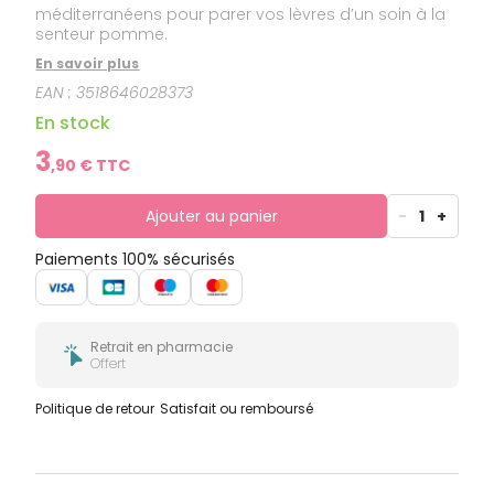
méditerranéens pour parer vos lèvres d’un soin à la
senteur pomme.
En savoir plus
EAN :
3518646028373
En stock
3
,
90
€ TTC
Ajouter au panier
-
1
+
Paiements 100% sécurisés
Retrait en pharmacie
Offert
Politique de retour
Satisfait ou remboursé