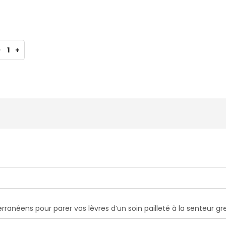
-
1
+
erranéens pour parer vos lèvres d’un soin pailleté à la senteur gr