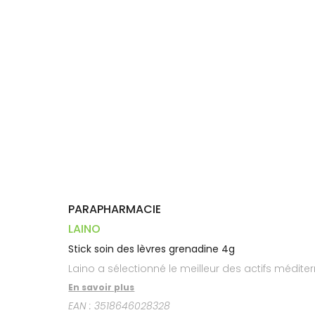
Trousse à
alimentaires
CHEVEUX
VOTRE
pharmacie
PHARMACIES
APPLICATION
Dispositifs
Cheveux
DE GARDE
DE SANTÉ
médicaux
Corps
Homme
Solaire
Visage
PARAPHARMACIE
LAINO
Stick soin des lèvres grenadine 4g
Laino a sélectionné le meilleur des actifs médite
En savoir plus
EAN :
3518646028328