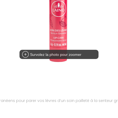
Survolez la photo pour zoomer
rranéens pour parer vos lèvres d’un soin pailleté à la senteur g