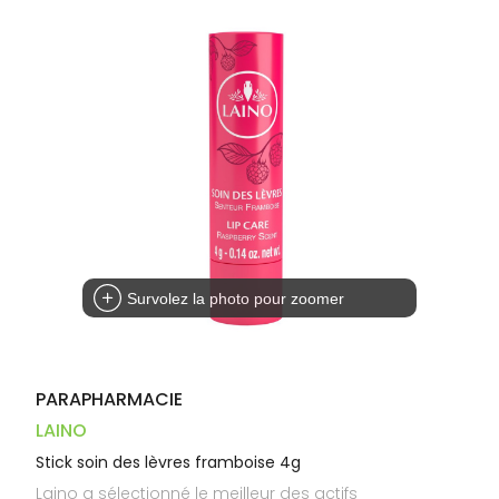
Trousse à
alimentaires
CHEVEUX
VOTRE
pharmacie
PHARMACIES
APPLICATION
Dispositifs
Cheveux
DE GARDE
DE SANTÉ
médicaux
Corps
Homme
Solaire
Visage
Survolez la photo pour zoomer
PARAPHARMACIE
LAINO
Stick soin des lèvres framboise 4g
Laino a sélectionné le meilleur des actifs