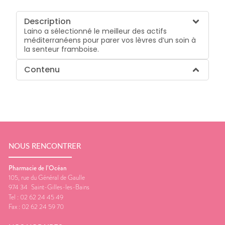
Description
Laino a sélectionné le meilleur des actifs
méditerranéens pour parer vos lèvres d’un soin à
la senteur framboise.
Contenu
NOUS RENCONTRER
Pharmacie de l’Océan
105, rue du Général de Gaulle
974 34
Saint-Gilles-les-Bains
Tel :
02 62 24 45 49
Fax :
02 62 24 59 70