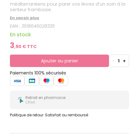
méditerranéens pour parer vos lèvres d’un soin à la
senteur framboise.
En savoir plus
EAN :
3518646028335
En stock
3
,
90
€ TTC
Ajouter au panier
-
1
+
Paiements 100% sécurisés
Retrait en pharmacie
Offert
Politique de retour
Satisfait ou remboursé