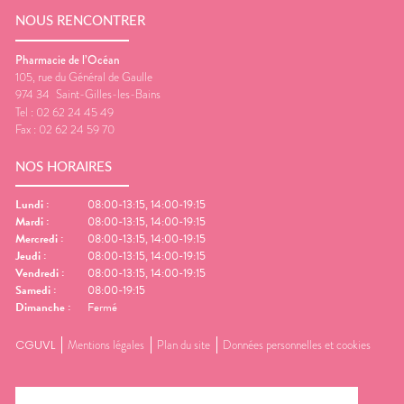
NOUS RENCONTRER
Pharmacie de l’Océan
105, rue du Général de Gaulle
974 34
Saint-Gilles-les-Bains
Tel :
02 62 24 45 49
Fax :
02 62 24 59 70
NOS HORAIRES
Lundi
:
08:00-13:15, 14:00-19:15
Mardi
:
08:00-13:15, 14:00-19:15
Mercredi
:
08:00-13:15, 14:00-19:15
Jeudi
:
08:00-13:15, 14:00-19:15
Vendredi
:
08:00-13:15, 14:00-19:15
Samedi
:
08:00-19:15
Dimanche
:
Fermé
CGUVL
Mentions légales
Plan du site
Données personnelles et cookies