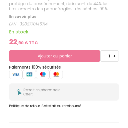
protège du dessèchement, réduisant de 44% les
tiraillements des peaux fragiles très sèches. 99%
d'ingrédients d'origine naturelle. Extrait d'avoine
En savoir plus
rhealba bio. Certifié cosmos organic. Hydrate nourrit
EAN :
3282770146714
apaise les démangeaisons protège.
En stock
22
,
90
€ TTC
Ajouter au panier
-
1
+
Paiements 100% sécurisés
Retrait en pharmacie
Offert
Politique de retour
Satisfait ou remboursé