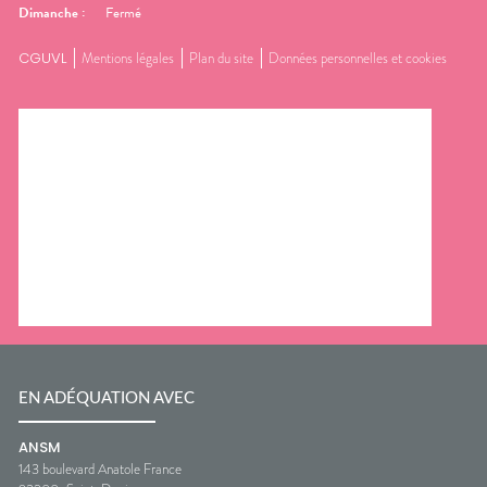
Dimanche
:
Fermé
CGUVL
Mentions légales
Plan du site
Données personnelles et cookies
EN ADÉQUATION AVEC
ANSM
143 boulevard Anatole France