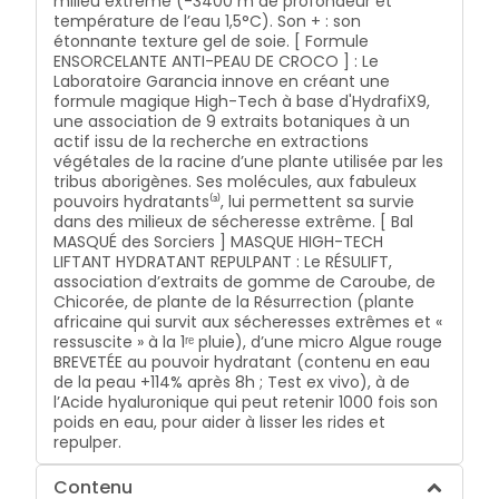
milieu extrême (-3400 m de profondeur et
température de l’eau 1,5°C). Son + : son
étonnante texture gel de soie. [ Formule
ENSORCELANTE ANTI-PEAU DE CROCO ] : Le
Laboratoire Garancia innove en créant une
formule magique High-Tech à base d'HydrafiX9,
une association de 9 extraits botaniques à un
actif issu de la recherche en extractions
végétales de la racine d’une plante utilisée par les
tribus aborigènes. Ses molécules, aux fabuleux
pouvoirs hydratants⁽³⁾, lui permettent sa survie
dans des milieux de sécheresse extrême. [ Bal
MASQUÉ des Sorciers ] MASQUE HIGH-TECH
LIFTANT HYDRATANT REPULPANT : Le RÉSULIFT,
association d’extraits de gomme de Caroube, de
Chicorée, de plante de la Résurrection (plante
africaine qui survit aux sécheresses extrêmes et «
ressuscite » à la 1ʳᵉ pluie), d’une micro Algue rouge
BREVETÉE au pouvoir hydratant (contenu en eau
de la peau +114% après 8h ; Test ex vivo), à de
l’Acide hyaluronique qui peut retenir 1000 fois son
poids en eau, pour aider à lisser les rides et
repulper.
Contenu