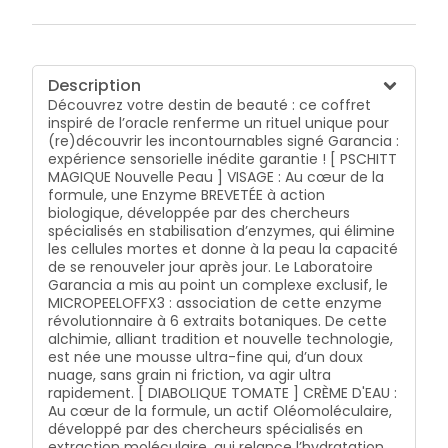
Elle tire sa source dans un des carotènes les plus
précieux pour la peau : le Lycopène de tomate.
Hautement antioxydant, il protège la peau des
agressions extérieures. [ MYSTÉRIEUX Repulpant ] : Au
Description
cœur de la formule de ce sérum de beauté
Découvrez votre destin de beauté : ce coffret
concentré : un Peptide de venin de serpent de
inspiré de l’oracle renferme un rituel unique pour
synthèse BREVETÉ, développé par des chercheurs
(re)découvrir les incontournables signé Garancia :
spécialisés dans les actifs issus de venins de
expérience sensorielle inédite garantie ! [ PSCHITT
serpents pour l’industrie pharmaceutique. Le
MAGIQUE Nouvelle Peau ] VISAGE : Au cœur de la
Laboratoire Garancia innove en développant une
formule, une Enzyme BREVETÉE à action
technologie unique, le SPEEDRLAXEBOOST : association
biologique, développée par des chercheurs
exclusive de cet actif hors norme, qui aide à agir sur
spécialisés en stabilisation d’enzymes, qui élimine
l’apparence des rides et la qualité du collagène⁽²⁾
les cellules mortes et donne à la peau la capacité
boosté par un peptide de jeunesse, avec de l’Acide
de se renouveler jour après jour. Le Laboratoire
hyaluronique, 6 extraits botaniques, et un actif marin
Garancia a mis au point un complexe exclusif, le
qui survit dans un milieu extrême (-3400 m de
MICROPEELOFFX3 : association de cette enzyme
profondeur et température de l’eau 1,5°C). Son + : son
révolutionnaire à 6 extraits botaniques. De cette
étonnante texture gel de soie. [ Formule
alchimie, alliant tradition et nouvelle technologie,
ENSORCELANTE ANTI-PEAU DE CROCO ] : Le Laboratoire
est née une mousse ultra-fine qui, d’un doux
Garancia innove en créant une formule magique
nuage, sans grain ni friction, va agir ultra
High-Tech à base d'HydrafiX9, une association de 9
rapidement. [ DIABOLIQUE TOMATE ] CRÈME D'EAU :
extraits botaniques à un actif issu de la recherche en
Au cœur de la formule, un actif Oléomoléculaire,
extractions végétales de la racine d’une plante
développé par des chercheurs spécialisés en
utilisée par les tribus aborigènes. Ses molécules, aux
extraction moléculaire, qui relance l’hydratation
fabuleux pouvoirs hydratants⁽³⁾, lui permettent sa