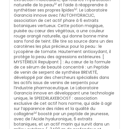
naturelle de la peau⁽¹⁾ et l’aide à réapprendre à
survie dans des milieux de sécheresse extrême. [ Bal
synthétiser ses propres lipides⁽²⁾. Le Laboratoire
MASQUÉ des Sorciers ] MASQUE HIGH-TECH LIFTANT
Garancia innove avec l’AUTOHYDRACLIC,
HYDRATANT REPULPANT : Le RÉSULIFT, association
association de cet actif phare à 6 extraits
d’extraits de gomme de Caroube, de Chicorée, de
botaniques vertueux. Cette potion magique,
plante de la Résurrection (plante africaine qui survit
puisée au cœur des végétaux, a une couleur
aux sécheresses extrêmes et « ressuscite » à la 1ʳᵉ
rouge orangé naturelle, qui donne bonne mine
pluie), d’une micro Algue rouge BREVETÉE au pouvoir
sans fond de teint. Elle tire sa source dans un des
hydratant (contenu en eau de la peau +114% après
carotènes les plus précieux pour la peau : le
8h ; Test ex vivo), à de l’Acide hyaluronique qui peut
Lycopène de tomate. Hautement antioxydant, il
retenir 1000 fois son poids en eau, pour aider à lisser
protège la peau des agressions extérieures. [
les rides et repulper.
MYSTÉRIEUX Repulpant ] : Au cœur de la formule
de ce sérum de beauté concentré : un Peptide
de venin de serpent de synthèse BREVETÉ,
développé par des chercheurs spécialisés dans
les actifs issus de venins de serpents pour
l’industrie pharmaceutique. Le Laboratoire
Garancia innove en développant une technologie
unique, le SPEEDRLAXEBOOST : association
exclusive de cet actif hors norme, qui aide à agir
sur l’apparence des rides et la qualité du
collagène⁽²⁾ boosté par un peptide de jeunesse,
avec de l’Acide hyaluronique, 6 extraits
botaniques, et un actif marin qui survit dans un