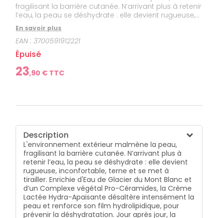
fragilisant la barrière cutanée. N’arrivant plus à retenir
l’eau, la peau se déshydrate : elle devient rugueuse,
inconfortable, terne et se met à tirailler. Enrichie d'Eau
En savoir plus
de Glacier du Mont Blanc et d’un Complexe végétal
EAN :
3700591912221
Pro-Céramides, la Crème Lactée Hydra-Apaisante
désaltère intensément la peau et renforce son film
Épuisé
hydrolipidique, pour prévenir la déshydratation. Jour
après jour, la peau est hydratée, apaisée et plus
23
,
90
€ TTC
confortable, le teint est frais et éclatant.
Description
L'environnement extérieur malmène la peau,
fragilisant la barrière cutanée. N’arrivant plus à
retenir l’eau, la peau se déshydrate : elle devient
rugueuse, inconfortable, terne et se met à
tirailler. Enrichie d'Eau de Glacier du Mont Blanc et
d’un Complexe végétal Pro-Céramides, la Crème
Lactée Hydra-Apaisante désaltère intensément la
peau et renforce son film hydrolipidique, pour
prévenir la déshydratation. Jour après jour, la