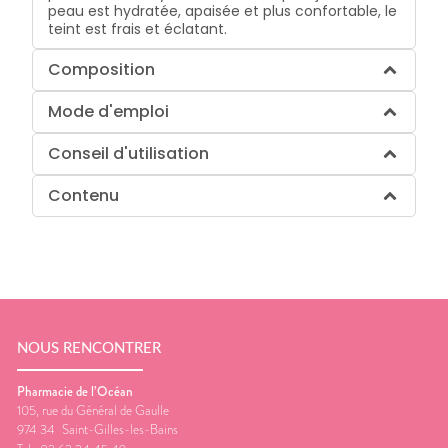
peau est hydratée, apaisée et plus confortable, le
teint est frais et éclatant.
Composition
Mode d'emploi
Conseil d'utilisation
Contenu
NOUS RENCONTRER
Pharmacie de l’Océan
105, rue du Général de Gaulle
974 34
Saint-Gilles-les-Bains