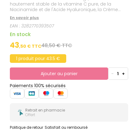
hautement stable de la vitamine C pure, de la
Niacinamide et de l'Acide Hyaluronique, la Crème
intensive éclat corrige les rides, unifie et illumine le
En savoir plus
teint.
EAN :
3282770393507
En stock
43
48,50 € TTC
,
50
€ TTC
1 produit pour 43.5 €
Ajouter au panier
-
1
+
Paiements 100% sécurisés
Retrait en pharmacie
Offert
Politique de retour
Satisfait ou remboursé