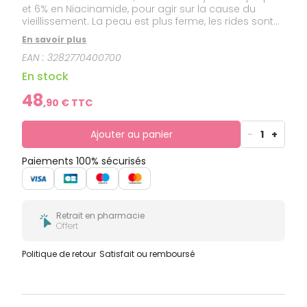
et 6% en Niacinamide, pour agir sur la cause du
vieillissement. La peau est plus ferme, les rides sont
corrigées.
En savoir plus
EAN :
3282770400700
En stock
48
,
90
€ TTC
Ajouter au panier
-
1
+
Paiements 100% sécurisés
Retrait en pharmacie
Offert
Politique de retour
Satisfait ou remboursé