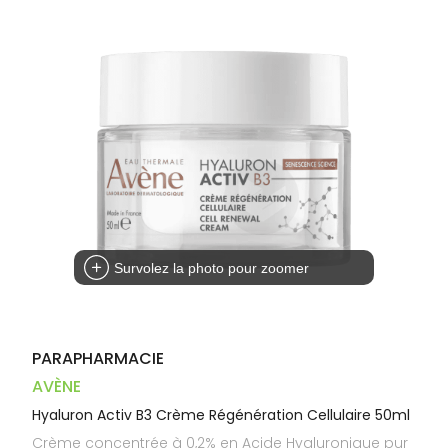
Trousse à
alimentaires
CHEVEUX
VOTRE
pharmacie
PHARMACIES
APPLICATION
Dispositifs
Cheveux
DE GARDE
DE SANTÉ
médicaux
Corps
Homme
Solaire
Visage
Survolez la photo pour zoomer
PARAPHARMACIE
AVÈNE
Hyaluron Activ B3 Crème Régénération Cellulaire 50ml
Crème concentrée à 0,2% en Acide Hyaluronique pur