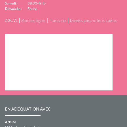
Samedi
:
08:00-19:15
Dimanche
:
Fermé
CGUVL
Mentions légales
Plan du site
Données personnelles et cookies
EN ADÉQUATION AVEC
ANSM