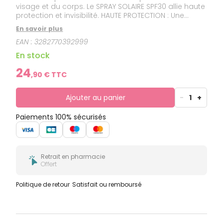
visage et du corps. Le SPRAY SOLAIRE SPF30 allie haute
protection et invisibilité. HAUTE PROTECTION : Une
protection optimale SPF30 contre les UVB et les UVA
En savoir plus
et sans traces blanches. ANTIOXYDANT : Aide à
EAN :
3282770392999
protéger les cellules contre les radicaux libres grâce
à la provitamine E. RESISTANT A L'EAU: Protège la peau
En stock
des effets du soleil même lors de la baignade.
Formule haute tolérance, délicatement parfumée.
24
,
90
€ TTC
Ajouter au panier
-
1
+
Paiements 100% sécurisés
Retrait en pharmacie
Offert
Politique de retour
Satisfait ou remboursé