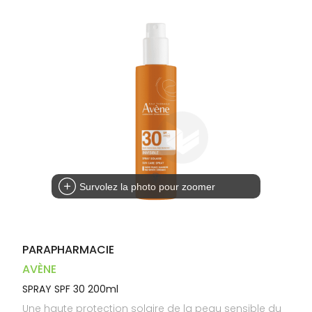
Trousse à
alimentaires
CHEVEUX
VOTRE
pharmacie
PHARMACIES
APPLICATION
Dispositifs
Cheveux
DE GARDE
DE SANTÉ
médicaux
Corps
Homme
Solaire
Visage
Survolez la photo pour zoomer
PARAPHARMACIE
AVÈNE
SPRAY SPF 30 200ml
Une haute protection solaire de la peau sensible du