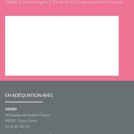
CGUVL
Mentions légales
Plan du site
Données personnelles et cookies
EN ADÉQUATION AVEC
ANSM
143 boulevard Anatole France
93200
Saint-Denis
01 55 87 30 00