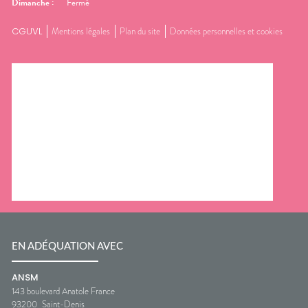
Dimanche
:
Fermé
CGUVL
Mentions légales
Plan du site
Données personnelles et cookies
EN ADÉQUATION AVEC
ANSM
143 boulevard Anatole France
93200
Saint-Denis