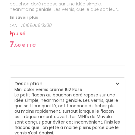
bouchon doré repose sur une idée simple,
néanmoins géniale. Les vernis, quelle que soit leur
qualité, ont tendance à sécher plus ou moins
En savoir plus
rapidement, surtout lorsque le flacon est
EAN :
7618900913288
fréquemment ouvert. Les MINI's de Mavala sont
conçus pour éviter cet inconvénient. Finis les flacons
Épuisé
que l'on jette à moitié pleins parce que le vernis s'est
épaissi. Autres avantages importants : leur petite
7
,
50
€ TTC
taille en fait un compagnon de tous les instants et
permet de posséder plusieurs teintes différentes à la
fois sans rencontrer le problème du vernis sec.
Grand assortiment de teintes : subtiles, raffinées, très
sensibles au carrousel des saisons et des modes.
MAVALA se souciant de la santé et de
l'environnement des consommateurs, ses formules
Description
de vernis à ongles sont développées sans toluène,
Mini color Vernis crème 162 Rose
sans camphre, sans dibuthyl phtalate, sans
Le petit flacon au bouchon doré repose sur une
colophane, sans formaldéhyde, sans nickel ajouté.
idée simple, néanmoins géniale. Les vernis, quelle
Les ongles sont protégés et parés d'une couleur
que soit leur qualité, ont tendance à sécher plus
subtile et éclatante.
ou moins rapidement, surtout lorsque le flacon
est fréquemment ouvert. Les MINI's de Mavala
sont conçus pour éviter cet inconvénient. Finis les
flacons que l'on jette à moitié pleins parce que le
vernis s'est épaissi.