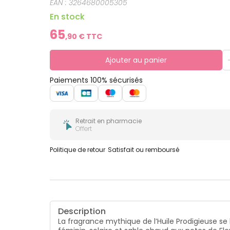
EAN :
3264680005305
En stock
65
,
90
€ TTC
Ajouter au panier
Paiements 100% sécurisés
Retrait en pharmacie
Offert
Politique de retour
Satisfait ou remboursé
Description
La fragrance mythique de l’Huile Prodigieuse s