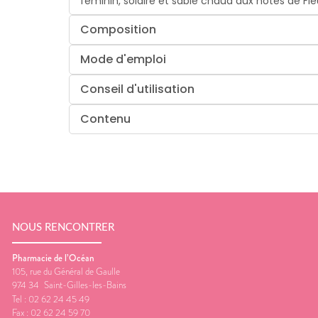
féminin, solaire et sable chaud aux notes de Fle
Composition
Mode d'emploi
Conseil d'utilisation
Contenu
NOUS RENCONTRER
Pharmacie de l’Océan
105, rue du Général de Gaulle
974 34
Saint-Gilles-les-Bains
Tel :
02 62 24 45 49
Fax :
02 62 24 59 70