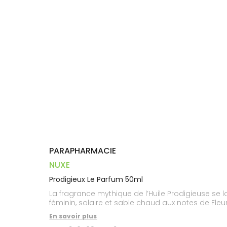
Trousse à
alimentaires
CHEVEUX
VOTRE
pharmacie
PHARMACIES
APPLICATION
Dispositifs
Cheveux
DE GARDE
DE SANTÉ
médicaux
Corps
Homme
Solaire
Visage
PARAPHARMACIE
NUXE
Prodigieux Le Parfum 50ml
La fragrance mythique de l’Huile Prodigieuse se 
féminin, solaire et sable chaud aux notes de Fleur
En savoir plus