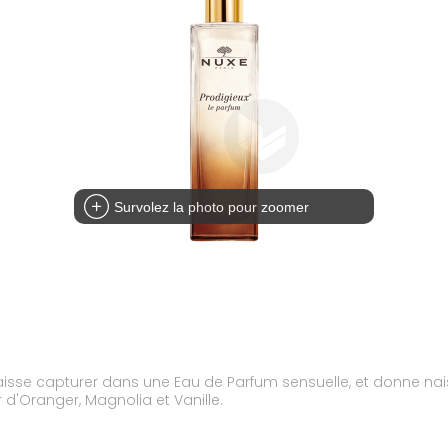
Survolez la photo pour zoomer
laisse capturer dans une Eau de Parfum sensuelle, et donne na
 d'Oranger, Magnolia et Vanille.