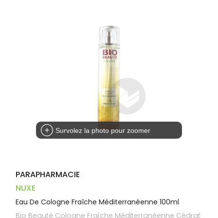
Trousse à
alimentaires
CHEVEUX
VOTRE
pharmacie
PHARMACIES
APPLICATION
Dispositifs
Cheveux
DE GARDE
DE SANTÉ
médicaux
Corps
Homme
Solaire
Visage
Survolez la photo pour zoomer
PARAPHARMACIE
NUXE
Eau De Cologne Fraîche Méditerranéenne 100ml
Bio Beauté Cologne Fraîche Méditerranéenne Cédrat