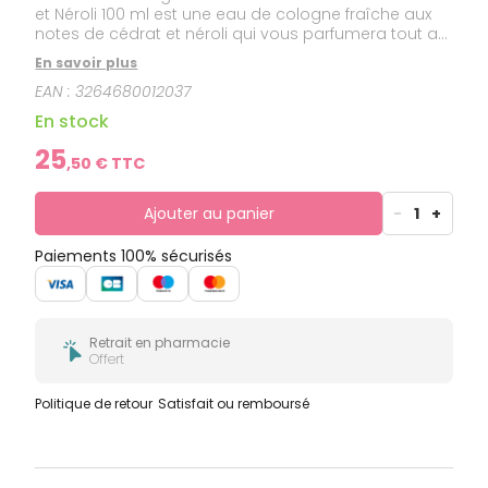
et Néroli 100 ml est une eau de cologne fraîche aux
notes de cédrat et néroli qui vous parfumera tout au
long de la journée.
En savoir plus
EAN :
3264680012037
En stock
25
,
50
€ TTC
Ajouter au panier
-
1
+
Paiements 100% sécurisés
Retrait en pharmacie
Offert
Politique de retour
Satisfait ou remboursé